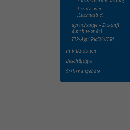
Auftaktveranstaltung
Productive Insects‘
Kooperationen
Ersatz oder
Health and Welfare
Alternative?
(INPIHW)
Tiho-Insektarium
agri:change – Zukunft
durch Wandel
EiP-Agri PlaWaKiRi
Publikationen
Beschäftigte
Stellenangebote