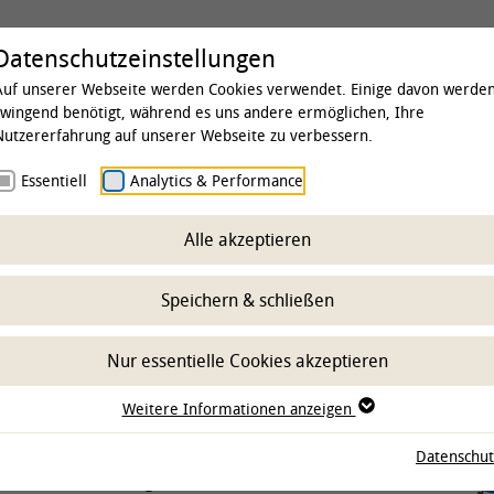
Universität
Studium & Lehre
Forschung
Datenschutzeinstellungen
Auf unserer Webseite werden Cookies verwendet. Einige davon werde
zwingend benötigt, während es uns andere ermöglichen, Ihre
Nutzererfahrung auf unserer Webseite zu verbessern.
 & Institute
Essentiell
Institute
Analytics & Performance
Institut für Lebensmittelqualität
satzstoffen
Alle akzeptieren
s
Speichern & schließen
Nur essentielle Cookies akzeptieren
Weitere Informationen anzeigen
h intensiver mit dem Thema Fleisch und
Datenschut
ndersetzen wollen, gibt es den
Diskurs.
Hier rufen