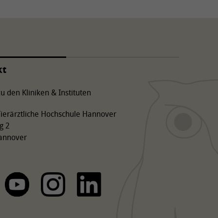
kt
u den Kliniken & Instituten
 Tierärztliche Hochschule Hannover
g 2
annover