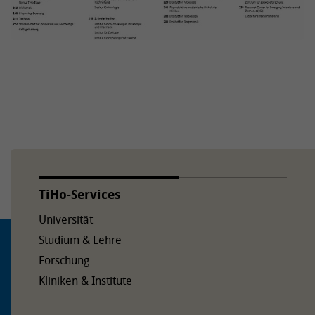
Auf dem Messeschnellweg (A37) Richtung Celle an der
Ausfahrt Bult rechts Richtung Bemerode abbiegen. Der
Bünteweg zweigt hinter der Eisenbahnunterführung
nach links ab. Der TiHo-Tower befindet sich an der Ecke
Bemeroder Straße/Bünteweg. Die Einfahrt zum
Bünteweg 13 befindet sich vom TiHo-Tower aus nach
etwa 600 Metern auf der rechten Straßenseite.
TiHo-Services
Universität
Studium & Lehre
Forschung
Kliniken & Institute