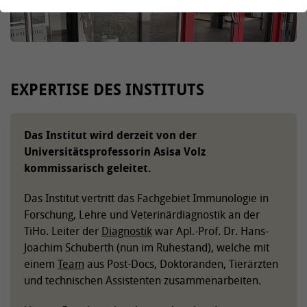
EXPERTISE DES INSTITUTS
Das Institut wird derzeit von der
Universitätsprofessorin Asisa Volz
kommissarisch geleitet.
Das Institut vertritt das Fachgebiet Immunologie in
Forschung, Lehre und Veterinärdiagnostik an der
TiHo. Leiter der
Diagnostik
war Apl.-Prof. Dr. Hans-
Joachim Schuberth (nun im Ruhestand), welche mit
einem
Team
aus Post-Docs, Doktoranden, Tierärzten
und technischen Assistenten zusammenarbeiten.