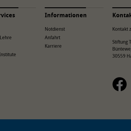
rvices
Informationen
Konta
Notdienst
Kontakt z
 Lehre
Anfahrt
Stiftung
Karriere
Büntewe
Institute
30559 H