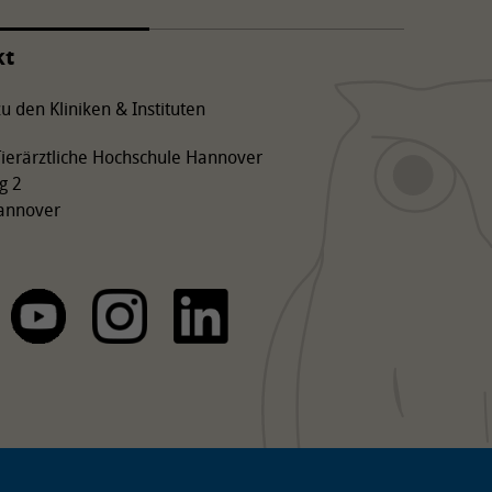
Ersatz oder
Alternative?
kt
u den Kliniken & Instituten
 Tierärztliche Hochschule Hannover
g 2
annover