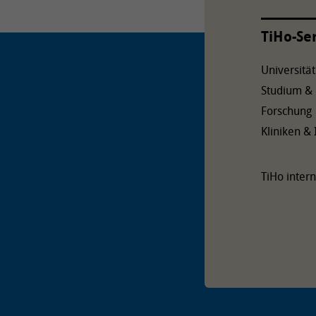
TiHo-Se
Universität
Studium &
Forschung
Kliniken & 
TiHo intern