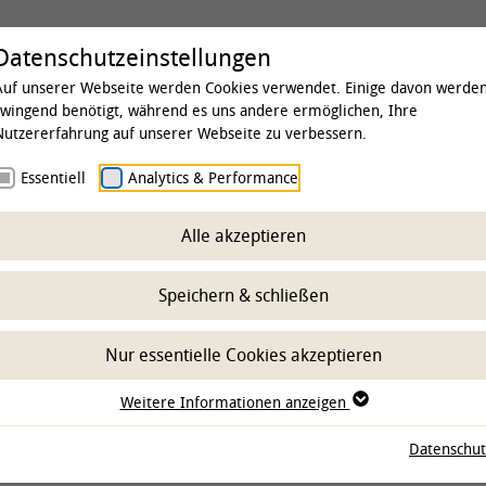
Universität
Studium & Lehre
Forschung
Datenschutzeinstellungen
Auf unserer Webseite werden Cookies verwendet. Einige davon werde
zwingend benötigt, während es uns andere ermöglichen, Ihre
Nutzererfahrung auf unserer Webseite zu verbessern.
 & Institute
Essentiell
Institute
Analytics & Performance
Institut für Lebensmittelqualität
Alle akzeptieren
eam
Speichern & schließen
Nur essentielle Cookies akzeptieren
Weitere Informationen anzeigen
Datenschut