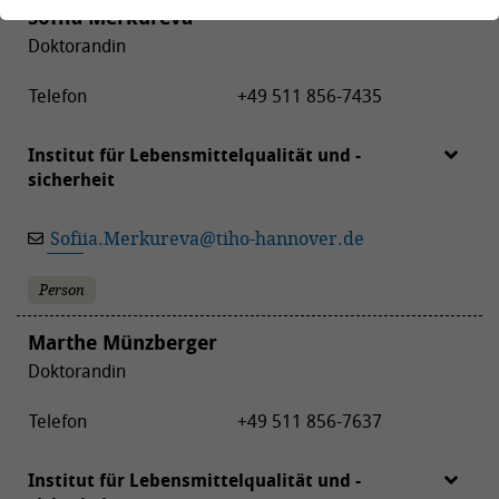
Sofiia Merkureva
Doktorandin
Telefon
+49 511 856-7435
Institut für Lebensmittelqualität und -
sicherheit
Sofiia.Merkureva
@
tiho-hannover.de
Person
Marthe Münzberger
Doktorandin
Telefon
+49 511 856-7637
Institut für Lebensmittelqualität und -