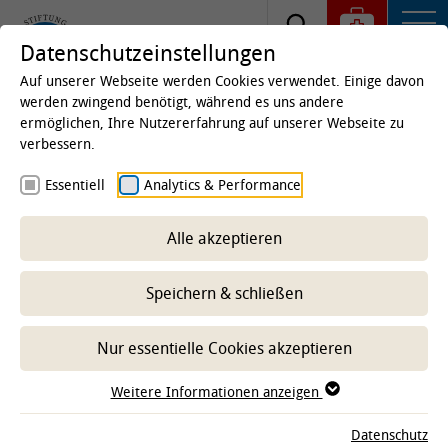
Datenschutzeinstellungen
Auf unserer Webseite werden Cookies verwendet. Einige davon
werden zwingend benötigt, während es uns andere
ermöglichen, Ihre Nutzererfahrung auf unserer Webseite zu
Startseite
Kliniken & Institute
Institute
Institut
verbessern.
für Lebensmittelqualität und -sicherheit
Essentiell
Analytics & Performance
Beschäftigte
Alle akzeptieren
-- Unterbereich wählen --
Speichern & schließen
Nur essentielle Cookies akzeptieren
Weitere Informationen anzeigen
Zeige Ergebnisse: 55
Datenschutz