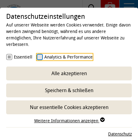
Datenschutzeinstellungen
Auf unserer Webseite werden Cookies verwendet. Einige davon
werden zwingend benötigt, während es uns andere
ermöglichen, Ihre Nutzererfahrung auf unserer Webseite zu
Startseite
Studium & Lehre
Von Studierenden für
verbessern.
Studierende
Essentiell
Analytics & Performance
Allgemeiner Studierenden
Ausschuss (AStA)
Alle akzeptieren
Speichern & schließen
-- Unterbereich wählen --
Nur essentielle Cookies akzeptieren
Das Team
Weitere Informationen anzeigen
Datenschutz