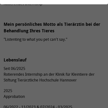
Rotierendes Internship
Mein persönliches Motto als Tierärztin bei der
Behandlung Ihres Tieres
"Listenting to what you pet can't say."
Lebenslauf
Seit 06/2025
Rotierendes Internship an der Klinik für Kleintiere der
Stiftung Tierärztliche Hochschule Hannover
2025
Approbation
06/2022 - 11/2023 & 07/2024 - 03/2025