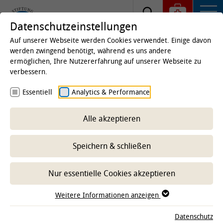
Datenschutzeinstellungen
Auf unserer Webseite werden Cookies verwendet. Einige davon
werden zwingend benötigt, während es uns andere
ermöglichen, Ihre Nutzererfahrung auf unserer Webseite zu
Startseite
Kliniken & Institute
Kliniken
Klinik
verbessern.
für Kleintiere
Team
Interns
Essentiell
Analytics & Performance
Melissa Meerkamp
Alle akzeptieren
-- Unterbereich wählen --
Speichern & schließen
Nur essentielle Cookies akzeptieren
MELISSA MEERKAMP
Weitere Informationen anzeigen
Funktion
Datenschutz