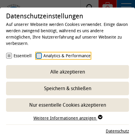
Datenschutzeinstellungen
Auf unserer Webseite werden Cookies verwendet. Einige davon
werden zwingend benötigt, während es uns andere
ermöglichen, Ihre Nutzererfahrung auf unserer Webseite zu
Startseite
Kliniken & Institute
Kliniken
Klinik
verbessern.
für Kleintiere
Fachabteilungen
Essentiell
Analytics & Performance
Anästhesiologie
Alle akzeptieren
-- Unterbereich wählen --
Speichern & schließen
Nur essentielle Cookies akzeptieren
Mit den steigenden Anforderungen an die
Veterinärmedizin mit immer komplexeren chirurgischen
Weitere Informationen anzeigen
Eingriffen sind auch die Anforderungen an das
Anästhesiemanagement, sowie die perioperative
Datenschutz