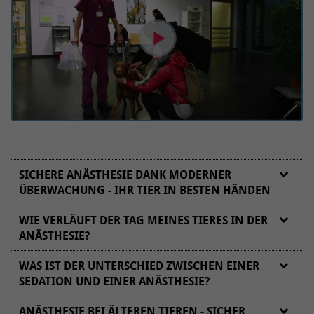
SICHERE ANÄSTHESIE DANK MODERNER
ÜBERWACHUNG - IHR TIER IN BESTEN HÄNDEN
WIE VERLÄUFT DER TAG MEINES TIERES IN DER
ANÄSTHESIE?
Eine Narkose ist für viele Tierbesitzer ein Moment
WAS IST DER UNTERSCHIED ZWISCHEN EINER
großer Sorge. Das verstehen wir - denn Ihr Tier ist für
SEDATION UND EINER ANÄSTHESIE?
Sie ein Familienmitglied. Genau deshalb legen wir in
der Klinik für Kleintiere der Stiftung Tierärztlichen
ANÄSTHESIE BEI ÄLTEREN TIEREN - SICHER,