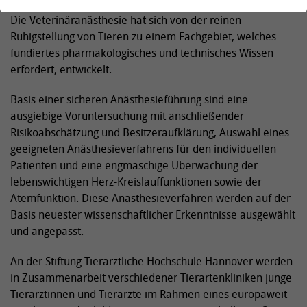
Intensivmedizin und Schmerztherapie bei Tieren gestiegen.
Die Veterinäranästhesie hat sich von der reinen
Ruhigstellung von Tieren zu einem Fachgebiet, welches
fundiertes pharmakologisches und technisches Wissen
erfordert, entwickelt.
Basis einer sicheren Anästhesieführung sind eine
ausgiebige Voruntersuchung mit anschließender
Risikoabschätzung und Besitzeraufklärung, Auswahl eines
geeigneten Anästhesieverfahrens für den individuellen
Patienten und eine engmaschige Überwachung der
lebenswichtigen Herz-Kreislauffunktionen sowie der
Atemfunktion. Diese Anästhesieverfahren werden auf der
Basis neuester wissenschaftlicher Erkenntnisse ausgewählt
und angepasst.
An der Stiftung Tierärztliche Hochschule Hannover werden
in Zusammenarbeit verschiedener Tierartenkliniken junge
Tierärztinnen und Tierärzte im Rahmen eines europaweit