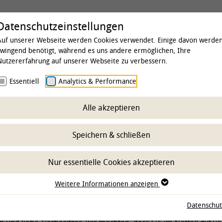
Universität
Studium & Lehre
Forschung
Datenschutzeinstellungen
Auf unserer Webseite werden Cookies verwendet. Einige davon werde
zwingend benötigt, während es uns andere ermöglichen, Ihre
Nutzererfahrung auf unserer Webseite zu verbessern.
 & Institute
Essentiell
Kliniken
Analytics & Performance
Klinik für Kleintiere
Notdiens
Hilfe-Maßnahmen fü
Alle akzeptieren
Speichern & schließen
Nur essentielle Cookies akzeptieren
Weitere Informationen anzeigen
ßnahmen
Datenschut