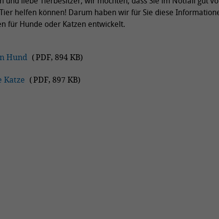
n und liebe Tierbesitzer, wir möchten, dass Sie im Notfall gut vo
 Tier helfen können! Darum haben wir für Sie diese Information
n für Hunde oder Katzen entwickelt.
den Hund
(
PDF
,
894 KB
)
e Katze
(
PDF
,
897 KB
)