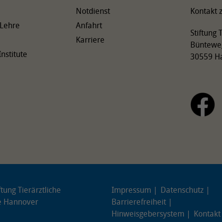
Notdienst
Kontakt z
 Lehre
Anfahrt
Stiftung
Karriere
Büntewe
Institute
30559 H
tung Tierärztliche
Impressum
Datenschutz
e Hannover
Barrierefreiheit
Hinweisgebersystem
Kontakt