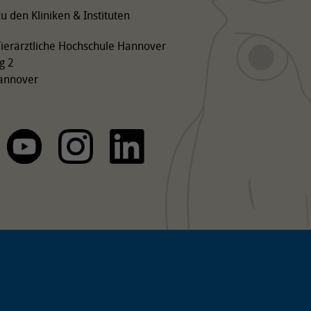
Zellen (tDC)
u den Kliniken & Instituten
Publikationen
Forschungsprojekte
 Tierärztliche Hochschule Hannover
g 2
annover