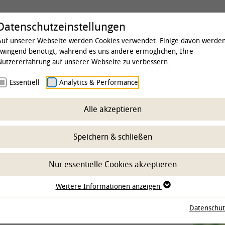
Universität
Studium & Lehre
Forschung
Datenschutzeinstellungen
Auf unserer Webseite werden Cookies verwendet. Einige davon werde
zwingend benötigt, während es uns andere ermöglichen, Ihre
Nutzererfahrung auf unserer Webseite zu verbessern.
 & Institute
Essentiell
Kliniken
Analytics & Performance
Klinik für Kleintiere
Team
t Weitkamp
Alle akzeptieren
Speichern & schließen
Nur essentielle Cookies akzeptieren
 WEITKAMP
Weitere Informationen anzeigen
Datenschut