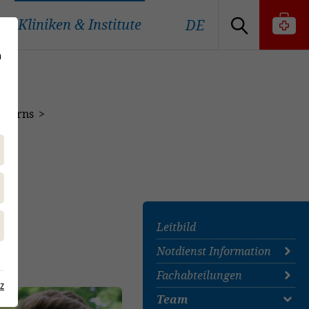
Kliniken & Institute
DE
n
Interns
Leitbild
Notdienst Information
Fachabteilungen
Übersicht
z
Erste-Hilfe-Maßnahmen
Team
Anästhesiologie