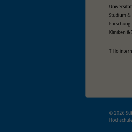
Universität
Studium &
Forschung
Kliniken & 
TiHo intern
© 2026 Stif
Hochschul