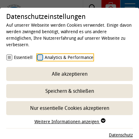
Datenschutzeinstellungen
Auf unserer Webseite werden Cookies verwendet. Einige davon
werden zwingend benötigt, während es uns andere
ermöglichen, Ihre Nutzererfahrung auf unserer Webseite zu
Startseite
Kliniken & Institute
Institute
Institut
verbessern.
für Terrestrische und Aquatische Wildtierforschung
Essentiell
Analytics & Performance
(ITAW)
Beschäftigte
Dr. Lotte C. Striewe-Lebenslauf
Alle akzeptieren
Speichern & schließen
-- Unterbereich wählen --
Nur essentielle Cookies akzeptieren
Weitere Informationen anzeigen
Datenschutz
Standort Büsum