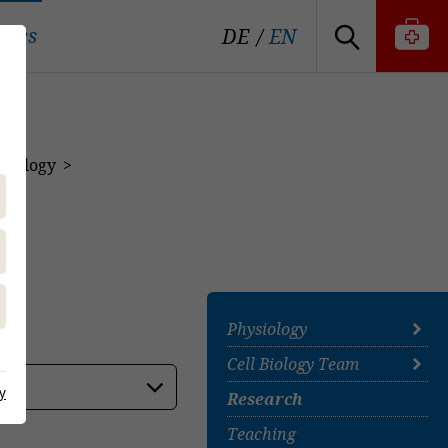
tutes
DE
EN
 Biology
Physiology
Cell Biology Team
Prof. Dr. Gemma
Mazzuoli-Weber
y
Research
Cell Biology Team
Neurogastroenterology
Team
Teaching
Team