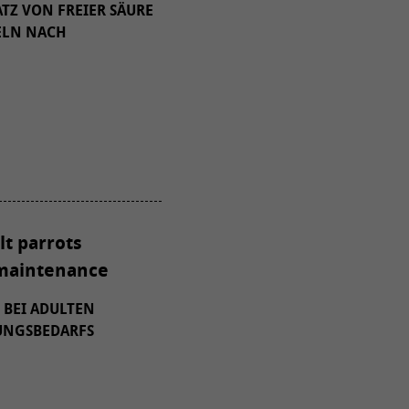
TZ VON FREIER SÄURE
KELN NACH
lt parrots
 maintenance
BEI ADULTEN
TUNGSBEDARFS