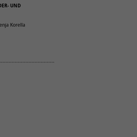
DER- UND
enja Korella