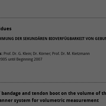
idues
TIMMUNG DER SEKUNDÄREN BIOVERFÜGBARKEIT VON GEBU
s:
Prof. Dr. G. Klein; Dr. Körner; Prof. Dr. M. Kietzmann
005 until Beginning 2007
f bandage and tendon boot on the volume of t
canner system for volumetric measurement