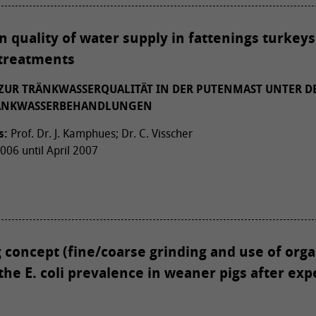
n quality of water supply in fattenings turkeys
 treatments
UR TRÄNKWASSERQUALITÄT IN DER PUTENMAST UNTER D
RÄNKWASSERBEHANDLUNGEN
s:
Prof. Dr. J. Kamphues; Dr. C. Visscher
06 until April 2007
g concept (fine/coarse grinding and use of orga
 the E. coli prevalence in weaner pigs after ex