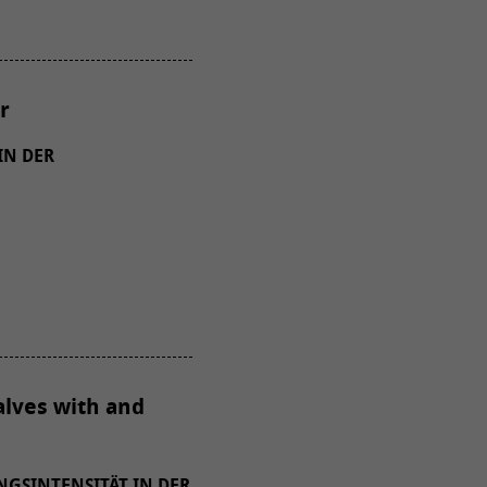
r
IN DER
alves with and
GSINTENSITÄT IN DER