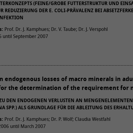
TERKONZEPTS (FEINE/GROBE FUTTERSTRUKTUR UND EINSA
UR REDUZIERUNG DER E. COLI-PRÄVALENZ BEI ABSETZFER
INFEKTION
s:
Prof. Dr. J. Kamphues; Dr. V. Taube; Dr. J. Verspohl
 until September 2007
on endogenous losses of macro minerals in adu
for the determination of the requirement for
U DEN ENDOGENEN VERLUSTEN AN MENGENELEMENTEN 
A SPP.) ALS GRUNDLAGE FÜR DIE ABLEITUNG DES ERHAL
s:
Prof. Dr. J. Kamphues; Dr. P. Wolf; Claudia Westfahl
2006 until March 2007