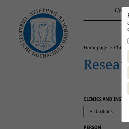
Unive
Homepage
Clinics
Resear
CLINICS AND INSTIT
PERSON