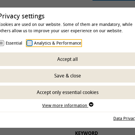
rsity
Studies & Education
Clinics & Insti
Privacy settings
Cookies are used on our website. Some of them are mandatory, while
others allow us to improve your user experience on our website.
Essential
Analytics & Performance
 & Institutes
Institutes
Institute of Physiology and Cell
Accept all
ch
Save & close
Accept only essential cookies
UTES
PROJECT STATUS
View more information
Data Privac
KEYWORD