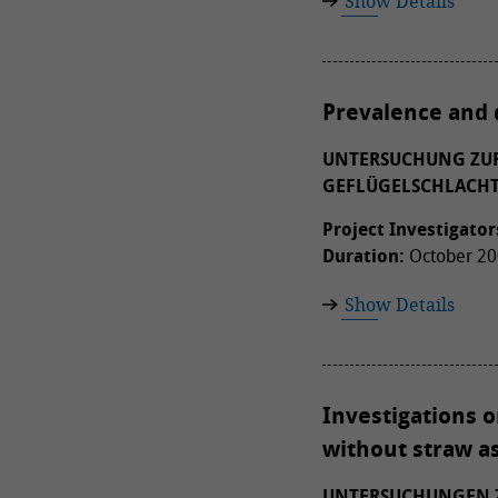
Show Details
Prevalence and q
UNTERSUCHUNG ZUR 
GEFLÜGELSCHLACH
Project Investigator
Duration:
October 200
Show Details
Investigations o
without straw as
UNTERSUCHUNGEN Z