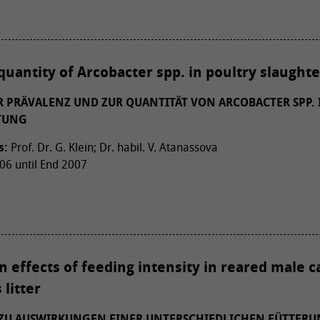
uantity of Arcobacter spp. in poultry slaughte
PRÄVALENZ UND ZUR QUANTITÄT VON ARCOBACTER SPP. 
TUNG
s:
Prof. Dr. G. Klein; Dr. habil. V. Atanassova
6 until End 2007
n effects of feeding intensity in reared male c
 litter
U AUSWIRKUNGEN EINER UNTERSCHIEDLICHEN FÜTTERUN