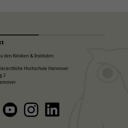
kt
u den Kliniken & Instituten
 Tierärztliche Hochschule Hannover
g 2
annover