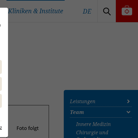
Kliniken & Institute
DE
n
Leistungen
Team
Innere Medizin
Chirurgie und
Innere Medizin
z
Orthopädie
Chirurgie und
Bildgebende Diagnostik