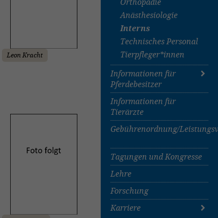
Orthopädie
Anästhesiologie
Anästhesiologie
Interns
Technisches Personal
Tierpfleger*innen
Leon Kracht
Informationen für
Pferdebesitzer
Informationen für
Informationen für
Tierärzte
Pferdebesitzer
Podcast "Pferdemedizin
Gebührenordnung/Leistungsv
heute"
Tagungen und Kongresse
Lehre
Forschung
Karriere