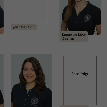
Jona Max John
Katharina Klose
© privat