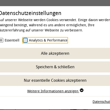
Universität
Studium & Lehre
Forschung
Datenschutzeinstellungen
Auf unserer Webseite werden Cookies verwendet. Einige davon werde
zwingend benötigt, während es uns andere ermöglichen, Ihre
Nutzererfahrung auf unserer Webseite zu verbessern.
 & Institute
Essentiell
Kliniken
Analytics & Performance
Klinik für Pferde
Team
s
Alle akzeptieren
Speichern & schließen
Nur essentielle Cookies akzeptieren
Weitere Informationen anzeigen
Datenschut