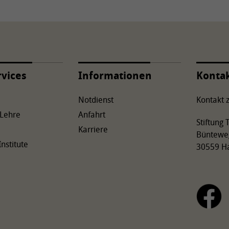
rvices
Informationen
Konta
Notdienst
Kontakt z
 Lehre
Anfahrt
Stiftung
Karriere
Büntewe
Institute
30559 H