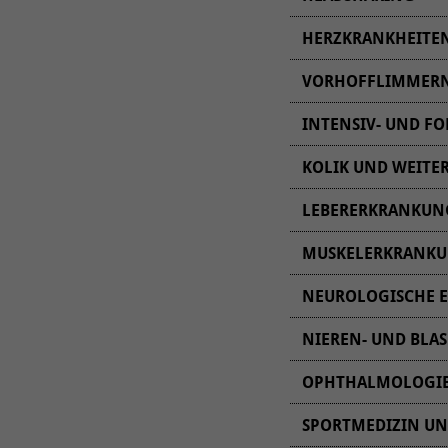
HERZKRANKHEITE
VORHOFFLIMMERN 
INTENSIV- UND F
KOLIK UND WEITE
LEBERERKRANKUN
MUSKELERKRANK
- Herzultraschall (lin
EKG (rechts) eines Pat
mit Vorhofflimmern
NEUROLOGISCHE 
auch Wärmematten z
NIEREN- UND BL
Hier finden Sie wei
OPHTHALMOLOGI
Verfügung.
© Carsten Vogt
SPORTMEDIZIN UN