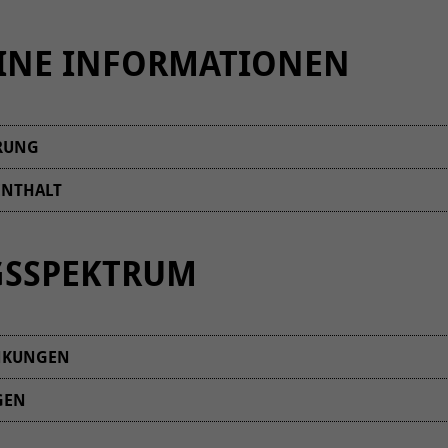
INE INFORMATIONEN
RUNG
ENTHALT
en Patienten bekommen mehrmals am Tag Heu und nach Wunsch 
ter, Pferdedecken oder sonstiges Pferdezubehör können Sie gern
GSSPEKTRUM
genommen Patienten melden wir uns in vereinbarten Abständen
erd, Pony oder Esel auch selbst besuchen. Die Besuchszeiten fin
NKUNGEN
GEN
Hauterkrankungen wie z.B. Nesselfieber könn