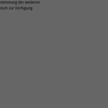
Abstimmung der weiteren
Praktikanten
nisch zur Verfügung.
Studentische Hilfskraft