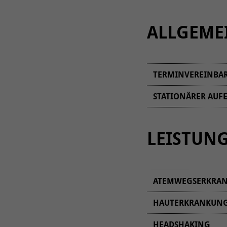
ALLGEME
TERMINVEREINBA
STATIONÄRER AUF
Unsere stationär
Müsli. Spezialfut
LEISTUN
Bei stationär auf
können Sie Ihr Pf
Startseite
.
ATEMWEGSERKRA
HAUTERKRANKUN
HEADSHAKING