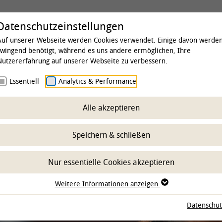
Universität
Studium & Lehre
Forschung
Datenschutzeinstellungen
Auf unserer Webseite werden Cookies verwendet. Einige davon werde
zwingend benötigt, während es uns andere ermöglichen, Ihre
Nutzererfahrung auf unserer Webseite zu verbessern.
 & Institute
Essentiell
Kliniken
Analytics & Performance
Klinik für Pferde
Leistungen
 Medizin
Alle akzeptieren
Speichern & schließen
Nur essentielle Cookies akzeptieren
Weitere Informationen anzeigen
Datenschut