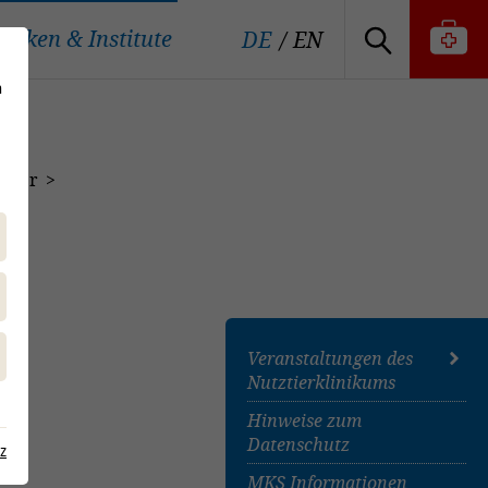
iniken & Institute
DE
EN
n
inder
Veranstaltungen des
Nutztierklinikums
Hinweise zum
Anmeldung zum E-Mail-
Datenschutz
Verteiler des
z
Nutztierklinikums
MKS Informationen