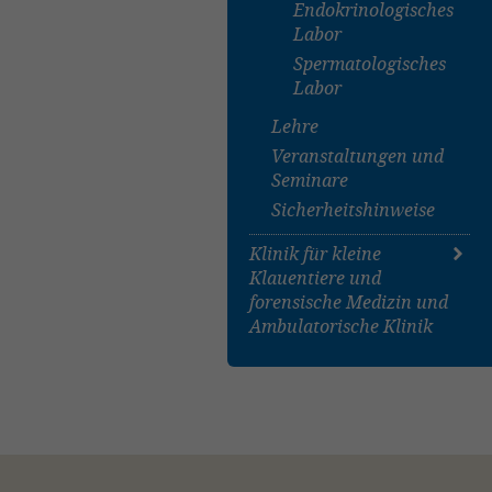
Endokrinologisches
Labor
Spermatologisches
Labor
Lehre
Veranstaltungen und
Seminare
Sicherheitshinweise
Klinik für kleine
Klauentiere und
forensische Medizin und
Ambulatorische Klinik
Überblick
Stationäre Klinik für
Schweine, Schafe,
Ziegen und
Neuweltkamele