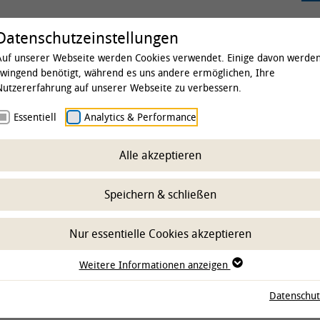
rsität
Studium & Lehre
Forschung
Kl
Datenschutzeinstellungen
Auf unserer Webseite werden Cookies verwendet. Einige davon werde
zwingend benötigt, während es uns andere ermöglichen, Ihre
Nutzererfahrung auf unserer Webseite zu verbessern.
 & Institute
Essentiell
Kliniken
Analytics & Performance
Nutztierklinikum
Klinik für R
Alle akzeptieren
Speichern & schließen
Nur essentielle Cookies akzeptieren
Weitere Informationen anzeigen
Datenschut