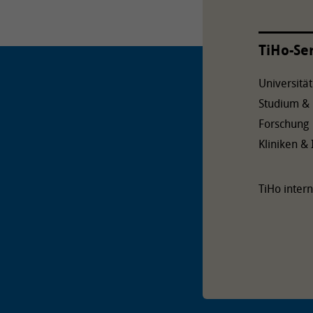
TiHo-Se
Universität
Studium &
Forschung
Kliniken & 
TiHo intern