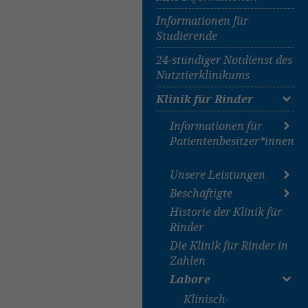
Anmeldung zur
Informationen für
Tiergartentagung 2026
Studierende
24-stündiger Notdienst des
Nutztierklinikums
Klinik für Rinder
Informationen für
Patientenbesitzer*innen
Unsere Leistungen
Anmeldung und
Transport Ihres
Beschäftigte
Einzeltier
Tieres
Historie der Klinik für
Bestandsbetreuung
nach Namen
Nach der Ankunft in
Rinder
der Klinik
Die Klinik für Rinder in
Abrechnung der
Zahlen
Leistungen
Labore
Klinisch-