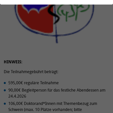
HINWEIS:
Die Teilnahmegebührt beträgt:
595,00€ reguläre Teilnahme
90,00€ Begleitperson für das festliche Abendessen am
24.4.2026
106,00€ Doktorand*Innen mit Themenbezug zum
Schwein (max. 10 Plätze vorhanden; bitte