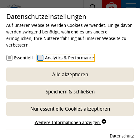
Datenschutzeinstellungen
Auf unserer Webseite werden Cookies verwendet. Einige davon
werden zwingend benötigt, während es uns andere
ermöglichen, Ihre Nutzererfahrung auf unserer Webseite zu
Startseite
Kliniken & Institute
Kliniken
verbessern.
Nutztierklinikum
Veranstaltungen des
Essentiell
Analytics & Performance
Nutztierklinikums
Anmeldung zur
Alle akzeptieren
Tiergartentagung 2026
Speichern & schließen
Nur essentielle Cookies akzeptieren
Weitere Informationen anzeigen
Datenschutz