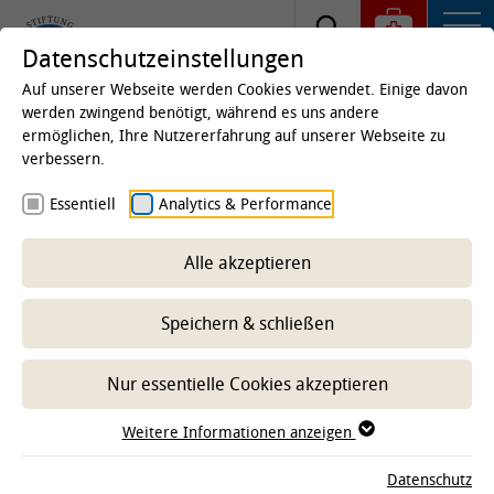
Datenschutzeinstellungen
Auf unserer Webseite werden Cookies verwendet. Einige davon
werden zwingend benötigt, während es uns andere
ermöglichen, Ihre Nutzererfahrung auf unserer Webseite zu
Startseite
Kliniken & Institute
Institute
Institut
verbessern.
für Tierhygiene, Tierschutz und Nutztierethologie
Essentiell
Analytics & Performance
(ITTN)
Über uns
Alle akzeptieren
Speichern & schließen
-- Unterbereich wählen --
Nur essentielle Cookies akzeptieren
Weitere Informationen anzeigen
Am Institut für Tierhygiene, Tierschutz und
Nutztierethologie (ITTN) werden seit 1975 Fragestellungen
Datenschutz