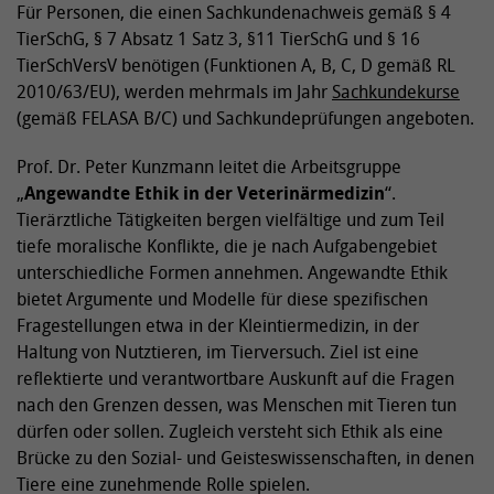
Für Personen, die einen Sachkundenachweis gemäß § 4
TierSchG, § 7 Absatz 1 Satz 3, §11 TierSchG und § 16
TierSchVersV benötigen (Funktionen A, B, C, D gemäß RL
2010/63/EU), werden mehrmals im Jahr
Sachkundekurse
(gemäß FELASA B/C) und Sachkundeprüfungen angeboten.
Prof. Dr. Peter Kunzmann leitet die Arbeitsgruppe
„
Angewandte Ethik in der Veterinärmedizin
“.
Tierärztliche Tätigkeiten bergen vielfältige und zum Teil
tiefe moralische Konflikte, die je nach Aufgabengebiet
unterschiedliche Formen annehmen. Angewandte Ethik
bietet Argumente und Modelle für diese spezifischen
Fragestellungen etwa in der Kleintiermedizin, in der
Haltung von Nutztieren, im Tierversuch. Ziel ist eine
reflektierte und verantwortbare Auskunft auf die Fragen
nach den Grenzen dessen, was Menschen mit Tieren tun
dürfen oder sollen. Zugleich versteht sich Ethik als eine
Brücke zu den Sozial- und Geisteswissenschaften, in denen
Tiere eine zunehmende Rolle spielen.