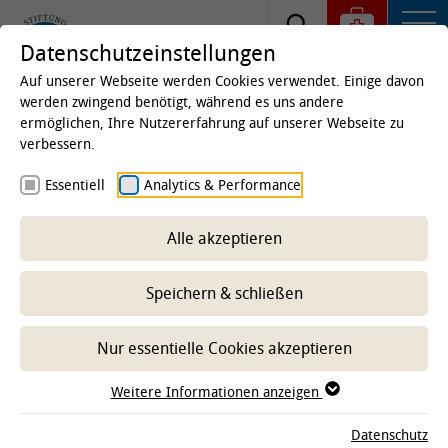
Datenschutzeinstellungen
Auf unserer Webseite werden Cookies verwendet. Einige davon
werden zwingend benötigt, während es uns andere
ermöglichen, Ihre Nutzererfahrung auf unserer Webseite zu
Startseite
Kliniken & Institute
Institute
Institut
verbessern.
für Tierhygiene, Tierschutz und Nutztierethologie
Essentiell
Analytics & Performance
(ITTN)
Lehre
Tiermedizin (nur
Alle akzeptieren
Wahlpflichtveranstaltungen)
Speichern & schließen
-- Unterbereich wählen --
Nur essentielle Cookies akzeptieren
Weitere Informationen anzeigen
Sommersemester 2026
Datenschutz