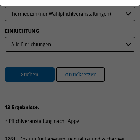
STUDIENGANG ODER PHD-PROGRAMM
EINRICHTUNG
Suchen
Zurücksetzen
13 Ergebnisse.
* Pflichtveranstaltung nach TAppV
2261
Institut für Lebensmittelqualität und -sicherheit