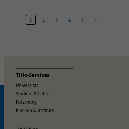
1
2
3
4
5
»
TiHo-Services
Universität
Studium & Lehre
Forschung
Kliniken & Institute
TiHo intern