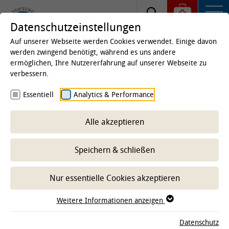
Datenschutzeinstellungen
Auf unserer Webseite werden Cookies verwendet. Einige davon
werden zwingend benötigt, während es uns andere
ermöglichen, Ihre Nutzererfahrung auf unserer Webseite zu
Startseite
Kliniken & Institute
Institute
Institut
verbessern.
für Zoologie
Essentiell
Analytics & Performance
Forschung
Alle akzeptieren
-- Unterbereich wählen --
Speichern & schließen
Nur essentielle Cookies akzeptieren
LAUFENDE PROJEKTE
Weitere Informationen anzeigen
EINRICHTUNG
Datenschutz