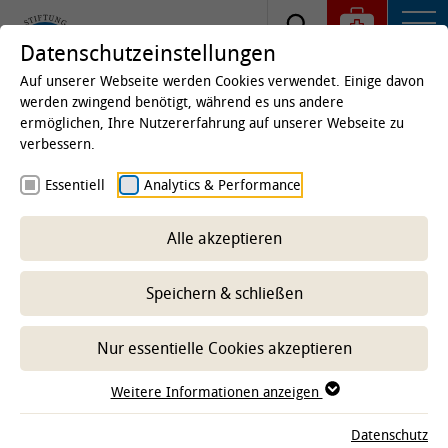
Datenschutzeinstellungen
Auf unserer Webseite werden Cookies verwendet. Einige davon
werden zwingend benötigt, während es uns andere
ermöglichen, Ihre Nutzererfahrung auf unserer Webseite zu
Startseite
Kliniken & Institute
Institute
Institut
verbessern.
für Zoologie
Essentiell
Analytics & Performance
Beschäftigte
Alle akzeptieren
-- Unterbereich wählen --
Speichern & schließen
Nur essentielle Cookies akzeptieren
Weitere Informationen anzeigen
Zeige Ergebnisse: 20
Datenschutz