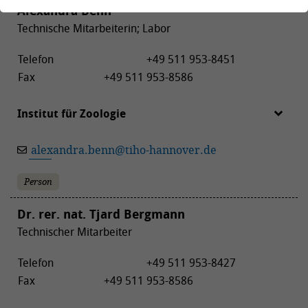
Alexandra Benn
Technische Mitarbeiterin; Labor
Telefon
+49 511 953-8451
Fax
+49 511 953-8586
Institut für Zoologie
alexandra.benn
@
tiho-hannover.de
Person
Dr. rer. nat. Tjard Bergmann
Technischer Mitarbeiter
Telefon
+49 511 953-8427
Fax
+49 511 953-8586