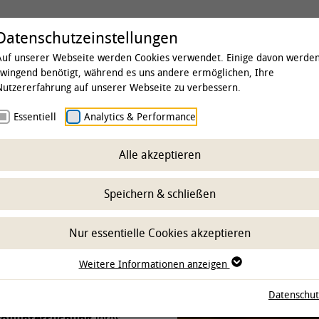
Universität
Studium & Lehre
Forschung
Datenschutzeinstellungen
Auf unserer Webseite werden Cookies verwendet. Einige davon werde
zwingend benötigt, während es uns andere ermöglichen, Ihre
Nutzererfahrung auf unserer Webseite zu verbessern.
 & Institute
Essentiell
Fachgebiete und Forschungszentren
Analytics & Performance
Abte
n
Alle akzeptieren
ung von Fischen aus
Speichern & schließen
ungseinrichtungen
Nur essentielle Cookies akzeptieren
Weitere Informationen anzeigen
Datenschut
iner Forschungseinrichtung
olluntersuchung
Ihres