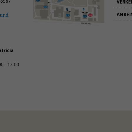
-8587
VERKE
ANREI
 und
VON
NORDE
Auf de
tricia
(A37) 
fahren 
00 - 12:00
Bult d
verlass
abbieg
Straßen
Bemero
Büntew
Eisenb
links a
befinde
Bemero