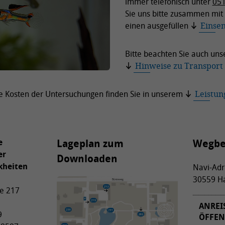
immer telefonisch unter
051
Sie uns bitte zusammen mit
einen ausgefüllen
Einse
Bitte beachten Sie auch uns
Hinweise zu Transport
ie Kosten der Untersuchungen finden Sie in unserem
Leistun
e
Lageplan zum
Wegbe
er
Downloaden
kheiten
Navi-Adr
30559 H
e 217
ANREI
9
ÖFFEN