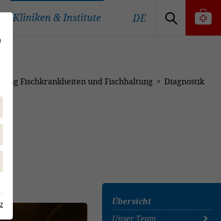
Kliniken & Institute
DE
n
ilung Fischkrankheiten und Fischhaltung
Diagnostik
Übersicht
z
Unser Team