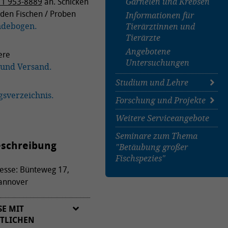
1 953-8889
an. Schicken
Garnelen und Krebsen
 den Fischen / Proben
Informationen für
ndebogen.
Tierärztinnen und
Tierärzte
Angebotene
ere
Untersuchungen
 und Versand.
Studium und Lehre
gsverzeichnis.
Forschung und Projekte
Übersicht
Veterinärmedizinstudium
Weitere Serviceangebote
Übersicht
Alternative
Seminare zum Thema
Masterstudium Biologie
schreibung
Behandlungen gegen I.
"Betäubung großer
Weiterbildung zur
multifiliis
Fischspezies"
Fachtierärztin / zum
esse: Bünteweg 17,
Alternative Futtermittel
Fachtierarzt für Fische
für Forellen
annover
Weiterbildung zum
Bakterien und
Diplomate des European
Mikrobiom
SE MIT
College of Aquatic
Garnelenhaltung
TLICHEN
Übersicht
Animal Health (ECAAH)