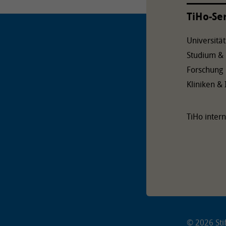
TiHo-Se
Universität
Studium &
Forschung
Kliniken & 
TiHo intern
© 2026 Stif