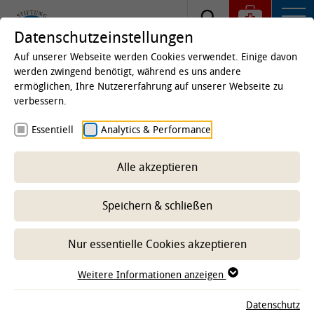
Datenschutzeinstellungen
Auf unserer Webseite werden Cookies verwendet. Einige davon
werden zwingend benötigt, während es uns andere
ermöglichen, Ihre Nutzererfahrung auf unserer Webseite zu
Startseite
Kliniken & Institute
Fachgebiete und
verbessern.
Forschungszentren
Abteilung Fischkrankheiten und
Essentiell
Analytics & Performance
Fischhaltung
Weitere Serviceangebote
Alle akzeptieren
Speichern & schließen
-- Unterbereich wählen --
Nur essentielle Cookies akzeptieren
Weitere Informationen anzeigen
Datenschutz