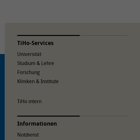
Auf dem Messeschnellweg (A37) Richtung Süden
(Messe) fahren und an der Ausfahrt Bult den
Schnellweg verlassen. Danach links abbiegen und dem
Straßenverlauf Richtung Bemerode folgen. Der
Bünteweg zweigt hinter der Eisenbahnunterführung
TiHo-Services
nach links ab. Der TiHo-Tower befindet sich an der Ecke
Bemeroder Straße/Bünteweg. Die Einfahrt zum
Universität
Bünteweg 17 befindet sich vom TiHo-Tower aus nach
Studium & Lehre
etwa 600 Metern auf der rechten Straßenseite.
Forschung
Kliniken & Institute
VON SÜDEN
Auf dem Messeschnellweg (A37) Richtung Celle an der
TiHo intern
Ausfahrt Bult rechts Richtung Bemerode abbiegen. Der
Bünteweg zweigt hinter der Eisenbahnunterführung
Informationen
nach links ab. Der TiHo-Tower befindet sich an der Ecke
Bemeroder Straße/Bünteweg. Die Einfahrt zum
Notdienst
Bünteweg 17 befindet sich vom TiHo-Tower aus nach