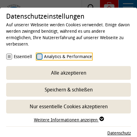
Datenschutzeinstellungen
Auf unserer Webseite werden Cookies verwendet. Einige davon
werden zwingend benötigt, während es uns andere
ermöglichen, Ihre Nutzererfahrung auf unserer Webseite zu
Startseite
Studium & Lehre
Zentrum für Lehre
verbessern.
E-Learning-Beratung
Abgeschlossene Projekte
Essentiell
Analytics & Performance
Projektbeteiligungen
OER-Projekt 2
Alle akzeptieren
Speichern & schließen
-- Unterbereich wählen --
Nur essentielle Cookies akzeptieren
Mensch-Tier-Beziehung aus regulatorischer und
Weitere Informationen anzeigen
ethischer Perspektive: Fokus:
landwirtschaftliche Nutztierhaltung unter
Datenschutz