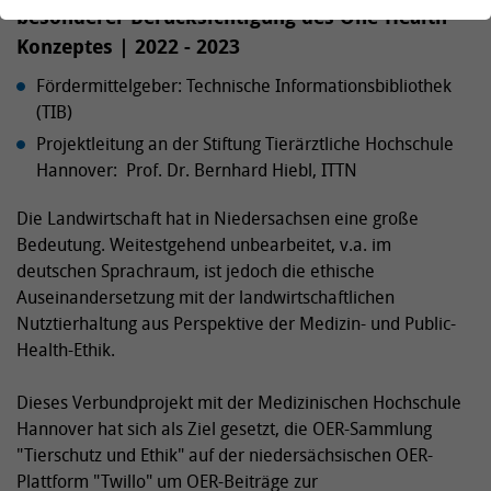
besonderer Berücksichtigung des One-Health-
Konzeptes | 2022 - 2023
Fördermittelgeber: Technische Informationsbibliothek
(TIB)
Projektleitung an der Stiftung Tierärztliche Hochschule
Hannover: Prof. Dr. Bernhard Hiebl, ITTN
Die Landwirtschaft hat in Niedersachsen eine große
Bedeutung. Weitestgehend unbearbeitet, v.a. im
deutschen Sprachraum, ist jedoch die ethische
Auseinandersetzung mit der landwirtschaftlichen
Nutztierhaltung aus Perspektive der Medizin- und Public-
Health-Ethik.
Dieses Verbundprojekt mit der Medizinischen Hochschule
Hannover hat sich als Ziel gesetzt, die OER-Sammlung
"Tierschutz und Ethik" auf der niedersächsischen OER-
Plattform "Twillo" um OER-Beiträge zur