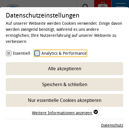
Datenschutzeinstellungen
Auf unserer Webseite werden Cookies verwendet. Einige davon
werden zwingend benötigt, während es uns andere
ermöglichen, Ihre Nutzererfahrung auf unserer Webseite zu
Startseite
Kliniken & Institute
Institute
Institut
verbessern.
für Zoologie
Arbeitsgruppen
Neurobiologie
Essentiell
Analytics & Performance
Kommunikation und Verhalten
Alle akzeptieren
-- Unterbereich wählen --
Speichern & schließen
Nur essentielle Cookies akzeptieren
Weitere Informationen anzeigen
Datenschutz