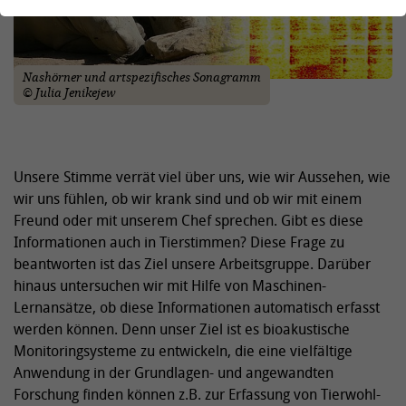
Nashörner und artspezifisches Sonagramm
© Julia Jenikejew
Unsere Stimme verrät viel über uns, wie wir Aussehen, wie
wir uns fühlen, ob wir krank sind und ob wir mit einem
Freund oder mit unserem Chef sprechen. Gibt es diese
Informationen auch in Tierstimmen? Diese Frage zu
beantworten ist das Ziel unsere Arbeitsgruppe. Darüber
hinaus untersuchen wir mit Hilfe von Maschinen-
Lernansätze, ob diese Informationen automatisch erfasst
werden können. Denn unser Ziel ist es bioakustische
Monitoringsysteme zu entwickeln, die eine vielfältige
Anwendung in der Grundlagen- und angewandten
Forschung finden können z.B. zur Erfassung von Tierwohl-