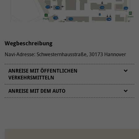
Wegbeschreibung
Navi-Adresse: Schwesternhausstraße, 30173 Hannover
ANREISE MIT ÖFFENTLICHEN
VERKEHRSMITTELN
ANREISE MIT DEM AUTO
VON NORDEN/WESTEN/OSTEN
Von der A2 am Autobahnkreuz „Hannover-Buchholz“
bzw. der A7 am Autobahnkreuz „Hannover Kirchhorst“
auf die A37/B3 (Messeschnellweg) Richtung „Messe“.
Auf dem Messeschnellweg an der Ausfahrt Bult