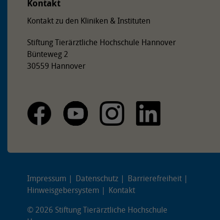
Kontakt
Hier befindet sich die Zufahrt zum Gelände der Stiftung
Tierärztliche Hochschule Hannover auf der linken Seite.
Kontakt zu den Kliniken & Instituten
Stiftung Tierärztliche Hochschule Hannover
Bünteweg 2
30559 Hannover
Impressum
Datenschutz
Barrierefreiheit
Hinweisgebersystem
Kontakt
© 2026 Stiftung Tierärztliche Hochschule