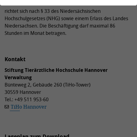
befristeten außertariflichen Arbeitsverhältnissen und
richtet sich nach § 33 des Niedersächsischen
Hochschulgesetzes (NHG) sowie einem Erlass des Landes
Niedersachsen. Die Beschäftigung darf maximal 86
Stunden im Monat betragen.
Kontakt
Stiftung Tierärztliche Hochschule Hannover
Verwaltung
Bünteweg 2, Gebäude 260 (TiHo-Tower)
30559 Hannover
Tel.: +49 511 953-60
TiHo Hannover
Lageplan zum Download