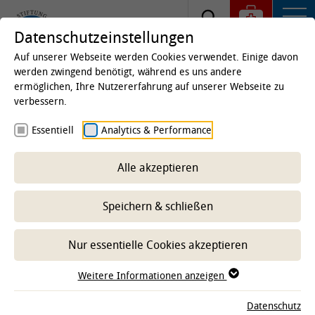
Datenschutzeinstellungen
Auf unserer Webseite werden Cookies verwendet. Einige davon
werden zwingend benötigt, während es uns andere
ermöglichen, Ihre Nutzererfahrung auf unserer Webseite zu
Startseite
Universität
Verwaltung
Personal
verbessern.
und Recht
Essentiell
Analytics & Performance
Studentische Hilfskräfte /
wissenschaftliche Hilfskräfte
Alle akzeptieren
Speichern & schließen
-- Unterbereich wählen --
Nur essentielle Cookies akzeptieren
Studentische und wissenschaftliche Hilfskräfte unterstützen
Weitere Informationen anzeigen
das hauptberuflich tätige wissenschaftliche Personal in
Forschung und Lehre. Ihre Beschäftigung erfolgt in
Datenschutz