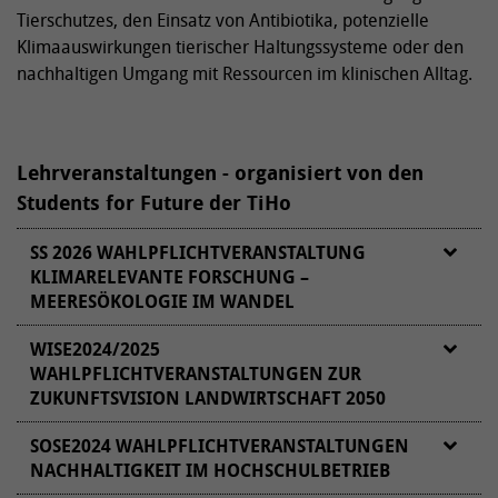
Tierschutzes, den Einsatz von Antibiotika, potenzielle
Klimaauswirkungen tierischer Haltungssysteme oder den
nachhaltigen Umgang mit Ressourcen im klinischen Alltag.
Lehrveranstaltungen - organisiert von den
Students for Future der TiHo
SS 2026 WAHLPFLICHTVERANSTALTUNG
KLIMARELEVANTE FORSCHUNG –
MEERESÖKOLOGIE IM WANDEL
WISE2024/2025
WAHLPFLICHTVERANSTALTUNGEN ZUR
ZUKUNFTSVISION LANDWIRTSCHAFT 2050
Welche Rolle hat die Nutztierhaltung in
SOSE2024 WAHLPFLICHTVERANSTALTUNGEN
Deutschland in einer Klimaneturalen und
NACHHALTIGKEIT IM HOCHSCHULBETRIEB
biodiversen Zukunft im Jahr 2050?