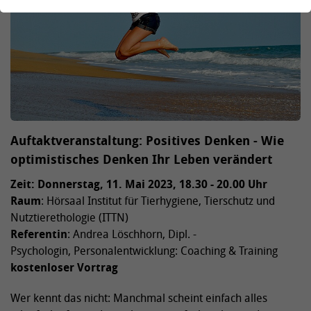
Auftaktveranstaltung: Positives Denken - Wie
optimistisches Denken Ihr Leben verändert
Zeit: Donnerstag, 11. Mai 2023, 18.30 - 20.00 Uhr
Raum
: Hörsaal Institut für Tierhygiene, Tierschutz und
Nutztierethologie (ITTN)
Referentin
: Andrea Löschhorn, Dipl. -
Psychologin, Personalentwicklung: Coaching & Training
kostenloser Vortrag
Wer kennt das nicht: Manchmal scheint einfach alles