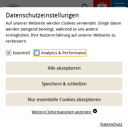
Datenschutzeinstellungen
Auf unserer Webseite werden Cookies verwendet. Einige davon
werden zwingend benötigt, während es uns andere
ermöglichen, Ihre Nutzererfahrung auf unserer Webseite zu
Startseite
Universität
Die TiHo
Gesellschaft der
verbessern.
Freunde der TiHo
TiHo-Akademie der GdF
Essentiell
Analytics & Performance
Angebote "Mental Health"
Alle akzeptieren
-- Unterbereich wählen --
Speichern & schließen
Nur essentielle Cookies akzeptieren
Weitere Informationen anzeigen
Datenschutz