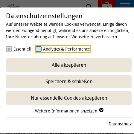
Datenschutzeinstellungen
Auf unserer Webseite werden Cookies verwendet. Einige davon
werden zwingend benötigt, während es uns andere ermöglichen,
Ihre Nutzererfahrung auf unserer Webseite zu verbessern.
Startseite
Kliniken & Institute
Institute
Institut
Essentiell
Analytics & Performance
für Parasitologie
Diagnostik & Dienstleistung
Untersuchungsaufträge
Alle akzeptieren
Speichern & schließen
-- Unterbereich wählen --
Nur essentielle Cookies akzeptieren
AB DEM 01.01.2024 GELTEN FOLGENDE
Weitere Informationen anzeigen
UNTERSUCHUNGSAUFTRÄGE
Datenschutz
Bitte füllen Sie den Untersuchungsauftrag vollständig aus