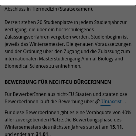
Studiengang. Er richtet sich nicht an Studierende mit einem
Abschluss in Tiermedizin (Staatsexamen).
Derzeit stehen 20 Studienplätze in jedem Studienjahr zur
Verfügung, die über ein hochschuleigenes
Zulassungsverfahren vergeben werden. Studienbeginn ist
jeweils das Wintersemester. Die genauen Voraussetzungen
sind der Ordnung über den Zugang und die Zulassung zum
internationalen Masterstudiengang Animal Biology and
Biomedical Sciences zu entnehmen.
BEWERBUNG FÜR NICHT-EU BÜRGERINNEN
Für BewerberInnen aus nicht-EU Staaten und staatenlose
BewerberInnen läuft die Bewerbung über
Uniassist
.
Für diese BewerberInnen gibt es eine Vorabquote von 40%
aller zuvergebenden Plätze.Die Bewerbungsphase des
Wintersemesters des nächsten Jahres startet am
15.11.
und endet am
31.01
..