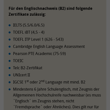
Für den Englischnachweis (B2) sind folgende
Zertifikate zulässig:
IELTS (5.5/6.0/6.5)
TOEFL iBT (4,5 - 4)
TOEFL ITP Level 1 (626 - 543)
Cambridge English Language Assessment
Pearson PTE Academic (75-59)
TOEIC
Telc B2-Zertifikat
UNIcert II
st
nd
IGCSE 1
oder 2
Language mit mind. B2
Mindestens 6 Jahre Schulenglisch, mit Zeugnis der
Allgemeinen Hochschulreife nachweisbar (es muss
`Englisch´ im Zeugnis stehen, nicht
`Fremdsprache´ oder Ähnliches). Dies gilt nur für