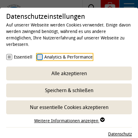
Datenschutzeinstellungen
Auf unserer Webseite werden Cookies verwendet. Einige davon
werden zwingend benötigt, während es uns andere
ermöglichen, Ihre Nutzererfahrung auf unserer Webseite zu
Startseite
Studium & Lehre
Für
verbessern.
Studieninteressierte
Biologie studieren
Essentiell
Analytics & Performance
Bewerbung
Alle akzeptieren
-- Unterbereich wählen --
Speichern & schließen
Nur essentielle Cookies akzeptieren
Der Studiengang Animal Biology and Biomedical Sciences
richtet sich an Absolventinnen und Absolventen mit
Weitere Informationen anzeigen
Bachelorabschluss in den Fächern Biologie, Biochemie
oder in einem vergleichbaren naturwissenschaftlichen
Datenschutz