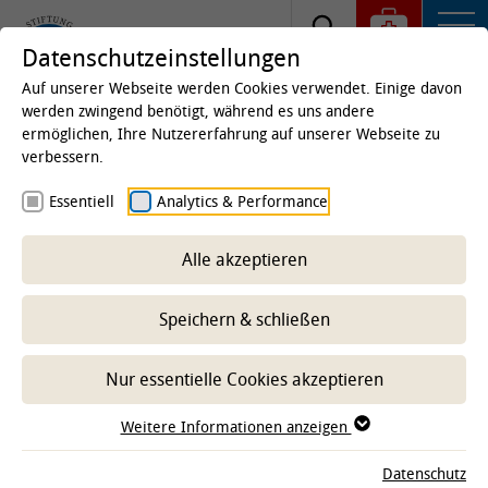
Datenschutzeinstellungen
Auf unserer Webseite werden Cookies verwendet. Einige davon
werden zwingend benötigt, während es uns andere
ermöglichen, Ihre Nutzererfahrung auf unserer Webseite zu
Startseite
Studium & Lehre
Für
verbessern.
Studieninteressierte
Biologie studieren
Essentiell
Analytics & Performance
Master-Kommission
Alle akzeptieren
-- Unterbereich wählen --
Speichern & schließen
Nur essentielle Cookies akzeptieren
Kommissionsmitglieder
Weitere Informationen anzeigen
Vorsitzender:
Prof. Dr. Felix Felmy
Institut für
Zoologie
Datenschutz