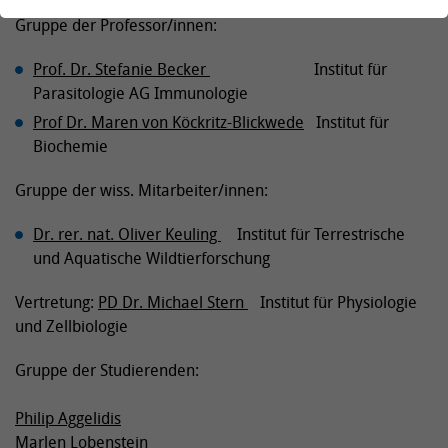
Gruppe der Professor/innen:
Prof. Dr. Stefanie Becker
Institut für
Parasitologie AG Immunologie
Prof Dr. Maren von Köckritz-Blickwede
Institut für
Biochemie
Gruppe der wiss. Mitarbeiter/innen:
Dr. rer. nat. Oliver Keuling
Institut für Terrestrische
und Aquatische Wildtierforschung
Vertretung:
PD Dr. Michael Stern
Institut für Physiologie
und Zellbiologie
Gruppe der Studierenden:
Philip Aggelidis
Marlen Lobenstein