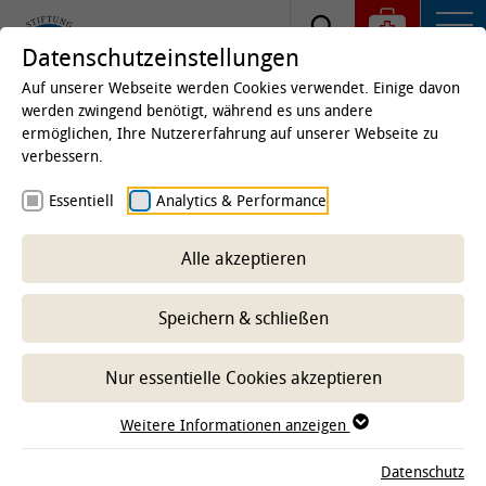
Datenschutzeinstellungen
Auf unserer Webseite werden Cookies verwendet. Einige davon
werden zwingend benötigt, während es uns andere
ermöglichen, Ihre Nutzererfahrung auf unserer Webseite zu
Startseite
Kliniken & Institute
Institute
Institut
verbessern.
für Biometrie, Epidemiologie und
Essentiell
Analytics & Performance
Informationsverarbeitung
Publikationen
Jahresberichte
Alle akzeptieren
Speichern & schließen
-- Unterbereich wählen --
Nur essentielle Cookies akzeptieren
Weitere Informationen anzeigen
Datenschutz