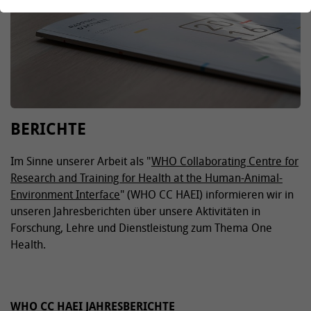
BERICHTE
Im Sinne unserer Arbeit als "
WHO Collaborating Centre for
Research and Training for Health at the Human-Animal-
Environment Interface
" (WHO CC HAEI) informieren wir in
unseren Jahresberichten über unsere Aktivitäten in
Forschung, Lehre und Dienstleistung zum Thema One
Health.
WHO CC HAEI JAHRESBERICHTE