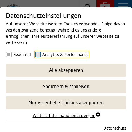
Datenschutzeinstellungen
Auf unserer Webseite werden Cookies verwendet. Einige davon
werden zwingend benötigt, während es uns andere
ermöglichen, Ihre Nutzererfahrung auf unserer Webseite zu
Zerstörung in 3D
verbessern.
Essentiell
Analytics & Performance
TiHo-Forschende lösen in 3D-Minitumoren den
Zelltod aus und finden heraus, dass das
Alle akzeptieren
Erzwingen des Zelltods von Krebszellen auch
das Immunsystem alarmieren und dessen
Speichern & schließen
Angriff auf den Tumor verstärken kann.
Nur essentielle Cookies akzeptieren
Weitere Informationen anzeigen
Datenschutz