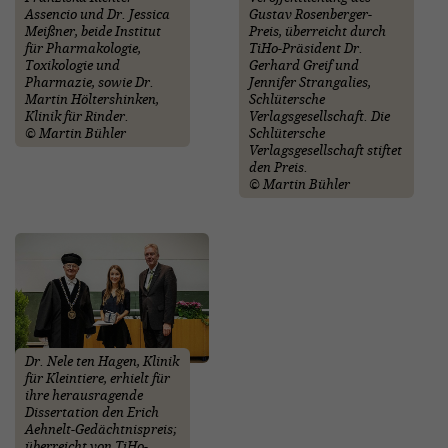
Assencio und Dr. Jessica
Gustav Rosenberger-
Meißner, beide Institut
Preis, überreicht durch
für Pharmakologie,
TiHo-Präsident Dr.
Toxikologie und
Gerhard Greif und
Pharmazie, sowie Dr.
Jennifer Strangalies,
Martin Höltershinken,
Schlütersche
Klinik für Rinder.
Verlagsgesellschaft. Die
© Martin Bühler
Schlütersche
Verlagsgesellschaft stiftet
den Preis.
© Martin Bühler
Dr. Nele ten Hagen, Klinik
für Kleintiere, erhielt für
ihre herausragende
Dissertation den Erich
Aehnelt-Gedächtnispreis;
überreicht von TiHo-