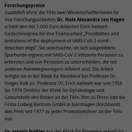
Forschungspreise
Zusätzlich ehrte die TiHo zwei Wissenschaftlerinnen für
ihre Forschungsarbeiten:
Dr. Nele Alexandra ten Hagen
erhielt den mit 1.000 Euro dotierten Erich Aehnelt-
Gedächtnispreis für ihre Doktorarbeit „Possibilities and
limitations of the deployment of SARS-CoV-2 scent
detection dogs“. Sie untersuchte, ob sich ausgebildete
Spürhunde eignen, mit SARS-CoV-2 infizierte Personen zu
erkennen und von Personen zu unterscheiden, die mit
anderen Atemwegserregern infiziert sind. Die Arbeit
fertigte sie in der Klinik für Kleintiere bei Professor Dr.
Holger Volk an. Professor Dr. Erich Aehnelt war von 1956
bis 1974 Direktor der Klinik für Gynäkologie und
Geburtshilfe des Rindes an der TiHo. Ihm zu Ehren lobt die
Firma Ludwig Bertram GmbH in Isernhagen (Kirchhorst)
den Preis seit 1977 zu jeder Promotionsfeier an der TiHo
aus.
Dr. Jasmin Neßler
aus der Klinik für Kleintiere erhielt für