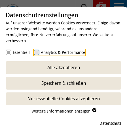
Datenschutzeinstellungen
Auf unserer Webseite werden Cookies verwendet. Einige davon
werden zwingend benötigt, während es uns andere
ermöglichen, Ihre Nutzererfahrung auf unserer Webseite zu
TiHo positiv evaluiert
verbessern.
Essentiell
Analytics & Performance
Nach einer erfolgreichen Begutachtung nahm
die European Association of Establishments for
Alle akzeptieren
Veterinary Education (EAEVE) die TiHo erneut in
die Liste der evaluierten und von der EAEVE
Speichern & schließen
anerkannten veterinärmedizinischen
Bildungsstätten auf. Lob gab es unter anderem
Nur essentielle Cookies akzeptieren
für die Organisation des Studiums und die
Förderung der Studierenden.
Weitere Informationen anzeigen
Datenschutz