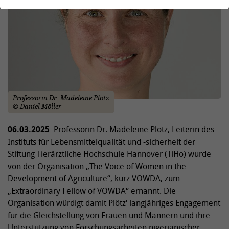
Professorin Dr. Madeleine Plötz
© Daniel Möller
06.03.2025
Professorin Dr. Madeleine Plötz, Leiterin des
Instituts für Lebensmittelqualität und -sicherheit der
Stiftung Tierärztliche Hochschule Hannover (TiHo) wurde
von der Organisation „The Voice of Women in the
Development of Agriculture“, kurz VOWDA, zum
„Extraordinary Fellow of VOWDA“ ernannt. Die
Organisation würdigt damit Plötz‘ langjähriges Engagement
für die Gleichstellung von Frauen und Männern und ihre
Unterstützung von Forschungsarbeiten nigerianischer