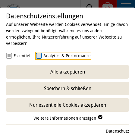
Datenschutzeinstellungen
Auf unserer Webseite werden Cookies verwendet. Einige davon
werden zwingend benötigt, während es uns andere
ermöglichen, Ihre Nutzererfahrung auf unserer Webseite zu
Internationale Auszeichnung für
verbessern.
Professorin Dr. Madeleine Plötz
Essentiell
Analytics & Performance
Die Organisation VOWDA zeichnet die Leiterin
Alle akzeptieren
des Instituts für Lebensmittelqualität und -
sicherheit der TiHo für ihre Forschung und ihre
Speichern & schließen
Unterstützung von Frauen in den
Agrarwissenschaften in Nigeria aus.
Nur essentielle Cookies akzeptieren
Weitere Informationen anzeigen
Datenschutz