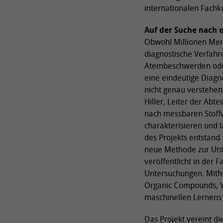
internationalen Fachk
Auf der Suche nach 
Obwohl Millionen Mens
diagnostische Verfahr
Atembeschwerden oder
eine eindeutige Diagno
nicht genau verstehen
Hiller, Leiter der Ab
nach messbaren Stoffw
charakterisieren und l
des Projekts entstand
neue Methode zur Unte
veröffentlicht in der F
Untersuchungen. Mithi
Organic Compounds, V
maschinellen Lernens
Das Projekt vereint di