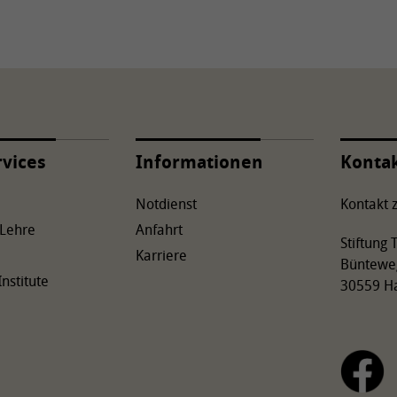
rvices
Informationen
Konta
Notdienst
Kontakt z
 Lehre
Anfahrt
Stiftung
Karriere
Büntewe
Institute
30559 H