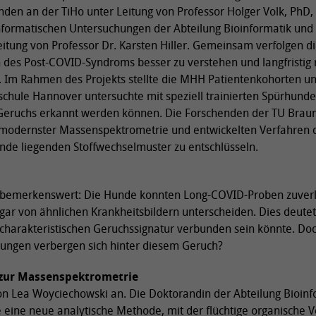
den an der TiHo unter Leitung von Professor Holger Volk, PhD,
nformatischen Untersuchungen der Abteilung Bioinformatik und
itung von Professor Dr. Karsten Hiller. Gemeinsam verfolgen die
n des Post-COVID-Syndroms besser zu verstehen und langfristig
. Im Rahmen des Projekts stellte die MHH Patientenkohorten un
hschule Hannover untersuchte mit speziell trainierten Spürhund
Geruchs erkannt werden können. Die Forschenden der TU Braun
 modernster Massenspektrometrie und entwickelten Verfahren 
nde liegenden Stoffwechselmuster zu entschlüsseln.
 bemerkenswert: Die Hunde konnten Long-COVID-Proben zuverl
gar von ähnlichen Krankheitsbildern unterscheiden. Dies deutet
charakteristischen Geruchssignatur verbunden sein könnte. Do
ungen verbergen sich hinter diesem Geruch?
zur Massenspektrometrie
 von Lea Woyciechowski an. Die Doktorandin der Abteilung Bioin
 eine neue analytische Methode, mit der flüchtige organische 