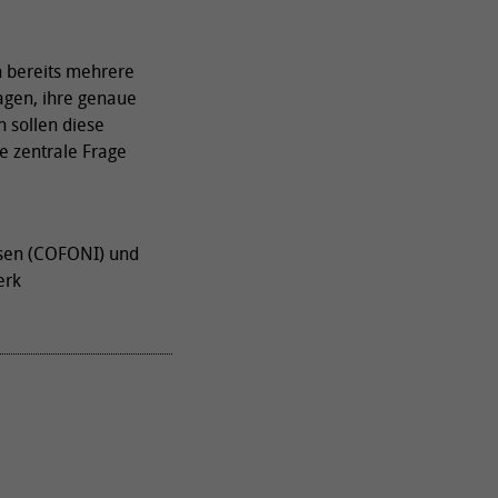
n bereits mehrere
agen, ihre genaue
n sollen diese
e zentrale Frage
sen (COFONI) und
erk