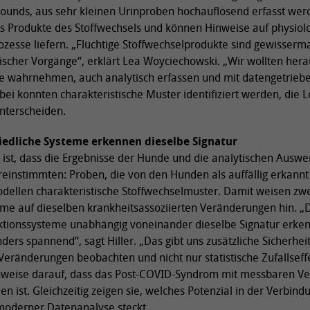
ounds, aus sehr kleinen Urinproben hochauflösend erfasst wer
s Produkte des Stoffwechsels und können Hinweise auf physiol
ozesse liefern. „Flüchtige Stoffwechselprodukte sind gewisse
ischer Vorgänge“, erklärt Lea Woyciechowski. „Wir wollten herau
nde wahrnehmen, auch analytisch erfassen und mit datengetrie
abei konnten charakteristische Muster identifiziert werden, di
nterscheiden.
hiedliche Systeme erkennen dieselbe Signatur
 ist, dass die Ergebnisse der Hunde und die analytischen Ausw
einstimmten: Proben, die von den Hunden als auffällig erkannt
Modellen charakteristische Stoffwechselmuster. Damit weisen zw
eme auf dieselben krankheitsassoziierten Veränderungen hin. „D
ktionssysteme unabhängig voneinander dieselbe Signatur erken
ders spannend“, sagt Hiller. „Das gibt uns zusätzliche Sicherheit
Veränderungen beobachten und nicht nur statistische Zufallseff
inweise darauf, dass das Post-COVID-Syndrom mit messbaren V
n ist. Gleichzeitig zeigen sie, welches Potenzial in der Verbind
oderner Datenanalyse steckt.