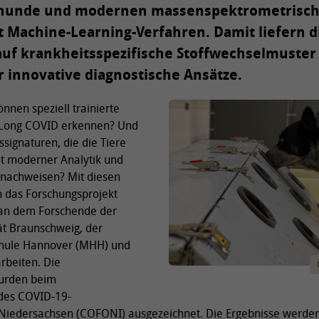
ürhunde und modernen massenspektrometrisch
 Machine-Learning-Verfahren. Damit liefern 
uf krankheitsspezifische Stoffwechselmuster
r innovative diagnostische Ansätze.
nen speziell trainierte
Long COVID erkennen? Und
ssignaturen, die die Tiere
 moderner Analytik und
z nachweisen? Mit diesen
h das Forschungsprojekt
an dem Forschende der
ät Braunschweig, der
chule Hannover (MHH) und
rbeiten. Die
urden beim
des COVID-19-
Niedersachsen (COFONI) ausgezeichnet. Die Ergebnisse werde