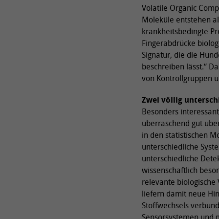
Volatile Organic Comp
Moleküle entstehen al
krankheitsbedingte Pr
Fingerabdrücke biolog
Signatur, die die Hu
beschreiben lässt.“ D
von Kontrollgruppen u
Zwei völlig untersc
Besonders interessant
überraschend gut über
in den statistischen 
unterschiedliche Syst
unterschiedliche Dete
wissenschaftlich beson
relevante biologische 
liefern damit neue H
Stoffwechsels verbunde
Sensorsystemen und m