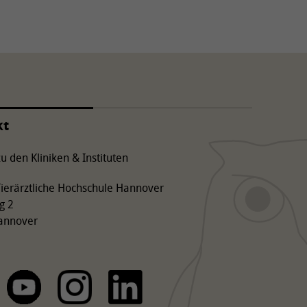
kt
u den Kliniken & Instituten
 Tierärztliche Hochschule Hannover
g 2
annover