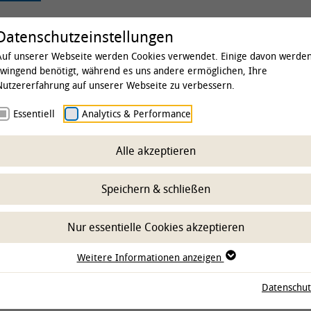
rsität
Studium & Lehre
Forschung
Kl
Datenschutzeinstellungen
Auf unserer Webseite werden Cookies verwendet. Einige davon werde
zwingend benötigt, während es uns andere ermöglichen, Ihre
Nutzererfahrung auf unserer Webseite zu verbessern.
asen und KI liefern
Essentiell
Analytics & Performance
se auf Long COVID
Alle akzeptieren
Speichern & schließen
hnüffeln, kann die Massenspektrometrie sich
Nur essentielle Cookies akzeptieren
Technischen Universität Braunschweig, der M
over und der TiHo konnten zeigen, dass sich 
Weitere Informationen anzeigen
von Geruchssignaturen erkennen lässt. Die 
Datenschut
e Übereinstimmung zwischen den Einschätzung