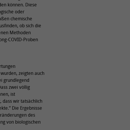
den können. Diese
ogische oder
rmaßen chemische
sfinden, ob sich die
benen Methoden
e Long-COVID-Proben
ertungen
 wurden, zeigten auch
ei grundlegend
ass zwei völlig
nen, ist
, dass wir tatsächlich
ekte.“ Die Ergebnisse
eränderungen des
ung von biologischen