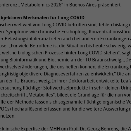
onferenz „Metabolomics 2026“ in Buenos Aires präsentiert.
objektiven Merkmalen für Long COVID
chen weltweit von Long COVID betroffen sind, fehlen bislang o
en. Symptome wie chronische Erschöpfung, Konzentrationsstöru
 Belastungsintoleranz treten auch bei anderen Erkrankungen 
se. „Für viele Betroffene ist die Situation bis heute schwierig,
, welche biologischen Prozesse hinter Long COVID stehen“, sagt
teilung Bioinformatik und Biochemie an der TU Braunschweig. „D
echselveränderungen, die uns helfen können, die Erkrankung 
angfristig objektivere Diagnoseverfahren zu entwickeln.“ Die a
 an der TU Braunschweig. In ihrer Doktorarbeit entwickelte Lea
rsuchung flüchtiger Stoffwechselprodukte in sehr kleinen Urin
achzeitschrift „Metabolites“, bildet die Grundlage für die nun vor
lfe der Methode lassen sich sogenannte flüchtige organische Ve
OCs) hochauflösend erfassen und für die weitere Auswertung m
 nutzen.
e klinische Expertise der MHH um Prof. Dr. Georg Behrens, die A