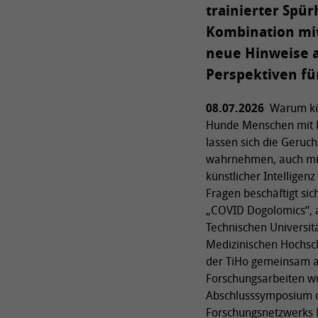
trainierter Sp
Kombination mit
neue Hinweise a
Perspektiven fü
08.07.2026
Warum kön
Hunde Menschen mit 
lassen sich die Geruch
wahrnehmen, auch mit
künstlicher Intelligen
Fragen beschäftigt sic
„COVID Dogolomics“, 
Technischen Universit
Medizinischen Hochs
der TiHo gemeinsam a
Forschungsarbeiten w
Abschlusssymposium 
Forschungsnetzwerks 