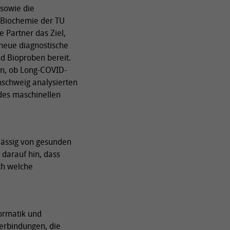
 sowie die
 Biochemie der TU
 Partner das Ziel,
 neue diagnostische
d Bioproben bereit.
en, ob Long-COVID-
schweig analysierten
des maschinellen
ässig von gesunden
 darauf hin, dass
ch welche
formatik und
Verbindungen, die