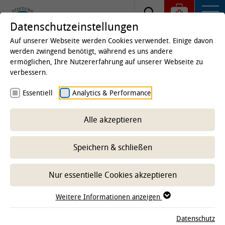
Datenschutzeinstellungen
Auf unserer Webseite werden Cookies verwendet. Einige davon
werden zwingend benötigt, während es uns andere
ermöglichen, Ihre Nutzererfahrung auf unserer Webseite zu
Ehrendoktor für Wolfgang
verbessern.
Baumgärtner
Essentiell
Analytics & Performance
Die Veterinärmedizinische Fakultät der
Alle akzeptieren
Universität Helsinki verleiht Professor Dr.
Wolfgang Baumgärtner für seine langjährigen
Speichern & schließen
Verdienste in der Veterinärpathologie die
Ehrendoktorwürde.
Nur essentielle Cookies akzeptieren
Weitere Informationen anzeigen
Datenschutz