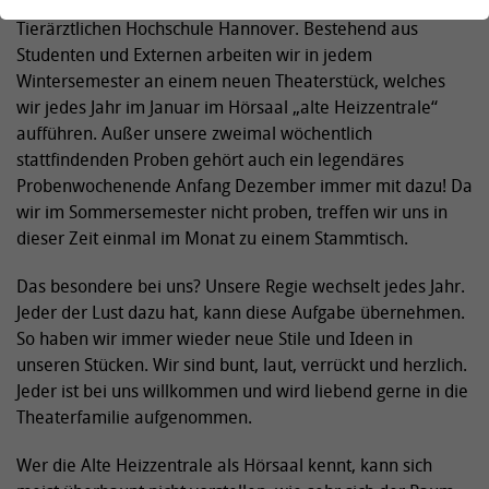
Wir sind der TiHo-Theater AG e.V., die Theatergruppe der
Tierärztlichen Hochschule Hannover. Bestehend aus
Studenten und Externen arbeiten wir in jedem
Wintersemester an einem neuen Theaterstück, welches
wir jedes Jahr im Januar im Hörsaal „alte Heizzentrale“
aufführen. Außer unsere zweimal wöchentlich
stattfindenden Proben gehört auch ein legendäres
Probenwochenende Anfang Dezember immer mit dazu! Da
wir im Sommersemester nicht proben, treffen wir uns in
dieser Zeit einmal im Monat zu einem Stammtisch.
Das besondere bei uns? Unsere Regie wechselt jedes Jahr.
Jeder der Lust dazu hat, kann diese Aufgabe übernehmen.
So haben wir immer wieder neue Stile und Ideen in
unseren Stücken. Wir sind bunt, laut, verrückt und herzlich.
Jeder ist bei uns willkommen und wird liebend gerne in die
Theaterfamilie aufgenommen.
Wer die Alte Heizzentrale als Hörsaal kennt, kann sich