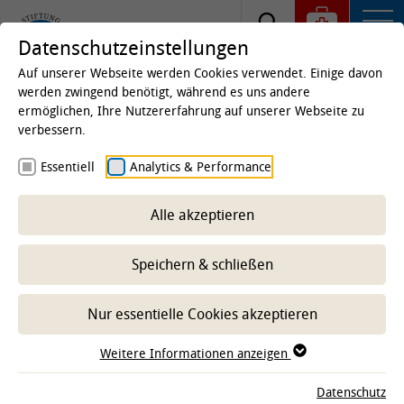
Datenschutzeinstellungen
Auf unserer Webseite werden Cookies verwendet. Einige davon
werden zwingend benötigt, während es uns andere
ermöglichen, Ihre Nutzererfahrung auf unserer Webseite zu
Startseite
Studium & Lehre
Von Studierenden für
verbessern.
Studierende
Freizeitangebote
Kulturelle
Essentiell
Analytics & Performance
Angebote
TiHo-Theater AG
Alle akzeptieren
Speichern & schließen
-- Unterbereich wählen --
Nur essentielle Cookies akzeptieren
WILLKOMMEN BEIM TIHO THEATER!
Weitere Informationen anzeigen
Datenschutz