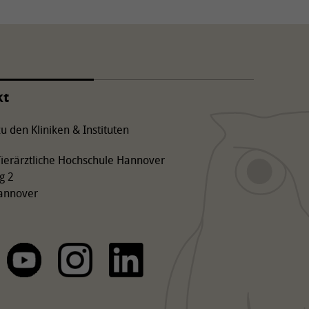
kt
u den Kliniken & Instituten
 Tierärztliche Hochschule Hannover
g 2
annover