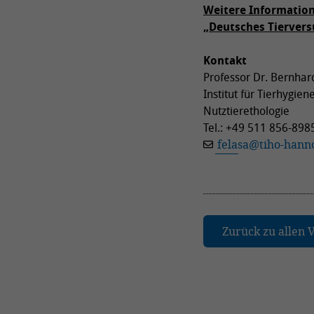
Weitere Informatio
„Deutsches Tiervers
Kontakt
Professor Dr. Bernhar
Institut für Tierhygien
Nutztierethologie
Tel.: +49 511 856-898
felasa
@
tiho-hann
Zurück zu allen 