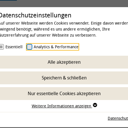
rsität
Studium & Lehre
Forschung
Kl
Datenschutzeinstellungen
Auf unserer Webseite werden Cookies verwendet. Einige davon werde
zwingend benötigt, während es uns andere ermöglichen, Ihre
Nutzererfahrung auf unserer Webseite zu verbessern.
urs „Deutsches
Essentiell
Analytics & Performance
rsuchsrecht“
Alle akzeptieren
Speichern & schließen
Nur essentielle Cookies akzeptieren
.09.2026
Institut für Tierhygiene,
Tierschutz und
Weitere Informationen anzeigen
Nutztierethologie
Datenschut