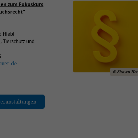
nen zum Fokuskurs
uchsrecht“
d Hiebl
e, Tierschutz und
5
over.de
© Shawn Hem
Veranstaltungen