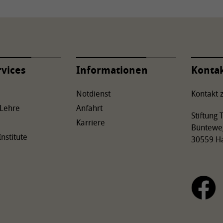
rvices
Informationen
Konta
Notdienst
Kontakt z
 Lehre
Anfahrt
Stiftung
Karriere
Büntewe
Institute
30559 H