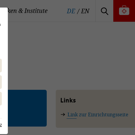
iniken & Institute
DE
EN
n
Links
Link zur Einrichtungsseite
z