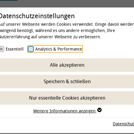
rsität
Studium & Lehre
Forschung
Kl
Datenschutzeinstellungen
Auf unserer Webseite werden Cookies verwendet. Einige davon werde
zwingend benötigt, während es uns andere ermöglichen, Ihre
Nutzererfahrung auf unserer Webseite zu verbessern.
te School Day
Essentiell
Analytics & Performance
Alle akzeptieren
Speichern & schließen
Hörsaal Institut für
Hannover 
Pathologie, Bünteweg 17,
for Veteri
Nur essentielle Cookies akzeptieren
30559 Hannover
Pathobiolo
Neuroinfec
Weitere Informationen anzeigen
Translatio
(HGNI)
Datenschut