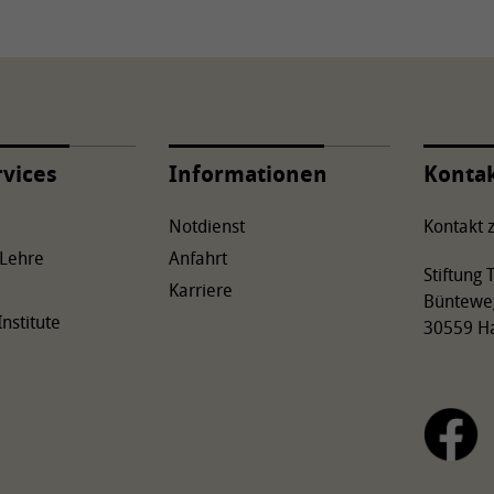
rvices
Informationen
Konta
Notdienst
Kontakt z
 Lehre
Anfahrt
Stiftung
Karriere
Büntewe
Institute
30559 H