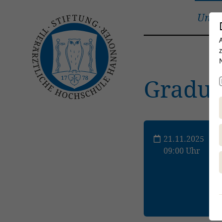
Unive
Gradua
21.11.2025
09:00 Uhr