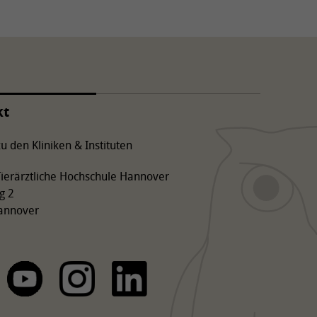
kt
u den Kliniken & Instituten
 Tierärztliche Hochschule Hannover
g 2
annover