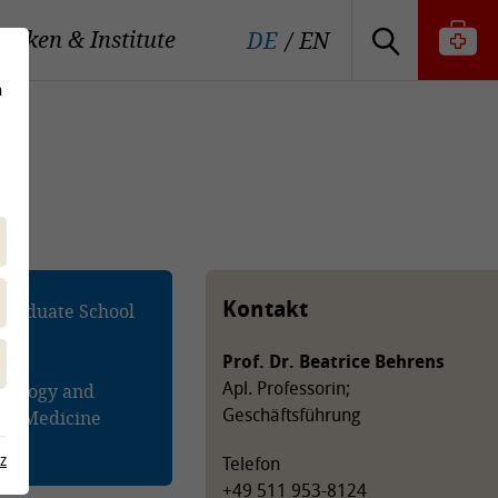
iniken & Institute
DE
EN
n
Kontakt
Graduate School
nary
Prof. Dr. Beatrice Behrens
gy,
Apl. Professorin;
tiology and
Geschäftsführung
nal Medicine
z
Telefon
+49 511 953-8124