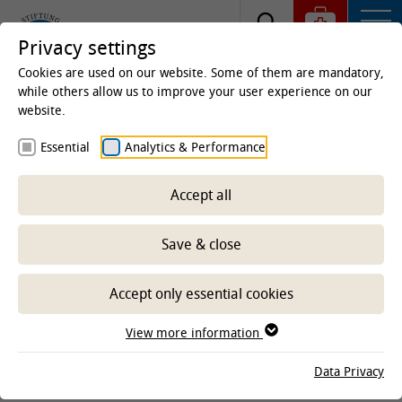
Privacy settings
Cookies are used on our website. Some of them are mandatory,
while others allow us to improve your user experience on our
website.
Homepage
Clinics & Institutes
Institutes
Essential
Analytics & Performance
Institute of Zoology
Staff
Accept all
Save & close
-- Select sub-area --
Accept only essential cookies
View more information
show results: 20
Data Privacy