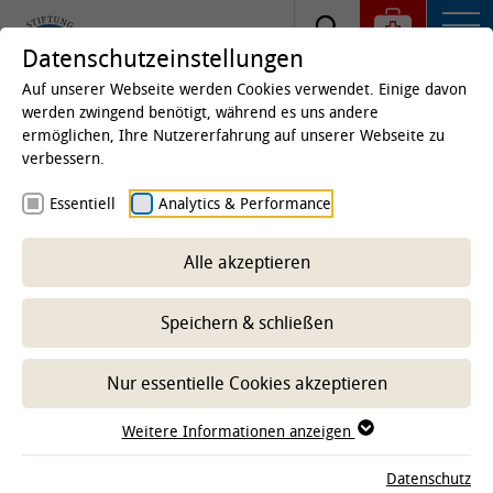
Datenschutzeinstellungen
Auf unserer Webseite werden Cookies verwendet. Einige davon
werden zwingend benötigt, während es uns andere
ermöglichen, Ihre Nutzererfahrung auf unserer Webseite zu
Tag des Virtuellen Zentrums für
verbessern.
Reproduktionsmedizin
Essentiell
Analytics & Performance
Alle akzeptieren
15.07.2026, 14:15 Uhr - 16.07.2025, 16:45 Uhr
Speichern & schließen
Reproduktionsmedizinische Einheit der
Kliniken
Nur essentielle Cookies akzeptieren
Reproduktionsmedizinische Einheit der
Kliniken
Weitere Informationen anzeigen
Datenschutz