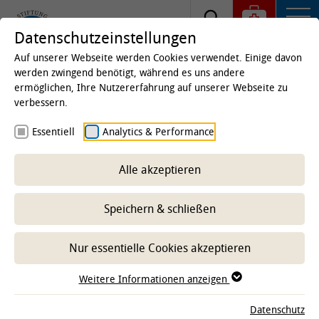
Datenschutzeinstellungen
Auf unserer Webseite werden Cookies verwendet. Einige davon
werden zwingend benötigt, während es uns andere
ermöglichen, Ihre Nutzererfahrung auf unserer Webseite zu
Startseite
verbessern.
TiHo Intranet
Essentiell
Analytics & Performance
Alle akzeptieren
Zugang mit Kennworteingabe
Speichern & schließen
Bitte geben Sie IDM-Nummer und Kennwort ein, um sich
im internen Bereich anzumelden.
Nur essentielle Cookies akzeptieren
Anmelden
Weitere Informationen anzeigen
BENUTZERNAME:
Datenschutz