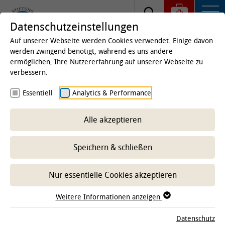
Datenschutzeinstellungen
Auf unserer Webseite werden Cookies verwendet. Einige davon
werden zwingend benötigt, während es uns andere
ermöglichen, Ihre Nutzererfahrung auf unserer Webseite zu
Startseite
verbessern.
TiHo Intranet
Essentiell
Analytics & Performance
Alle akzeptieren
Zugang mit Kennworteingabe
Speichern & schließen
Bitte geben Sie IDM-Nummer und Kennwort ein, um sich
im internen Bereich anzumelden.
Nur essentielle Cookies akzeptieren
Anmelden
Weitere Informationen anzeigen
BENUTZERNAME:
Datenschutz