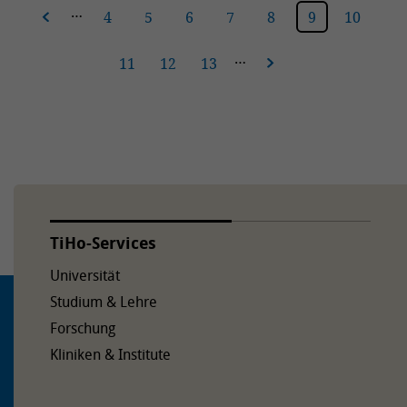
…
erige
4
5
6
7
8
9
10
…
11
12
13
nächste
TiHo-Services
Universität
Studium & Lehre
Forschung
Kliniken & Institute