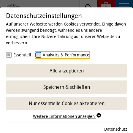
Datenschutzeinstellungen
Auf unserer Webseite werden Cookies verwendet. Einige davon
werden zwingend benötigt, während es uns andere
ermöglichen, Ihre Nutzererfahrung auf unserer Webseite zu
Startseite
Kliniken & Institute
Institute
Institut
verbessern.
für Biometrie, Epidemiologie und
Essentiell
Analytics & Performance
Informationsverarbeitung
Publikationen
Veröffentlichungen
Alle akzeptieren
Speichern & schließen
-- Unterbereich wählen --
Nur essentielle Cookies akzeptieren
Weitere Informationen anzeigen
Datenschutz