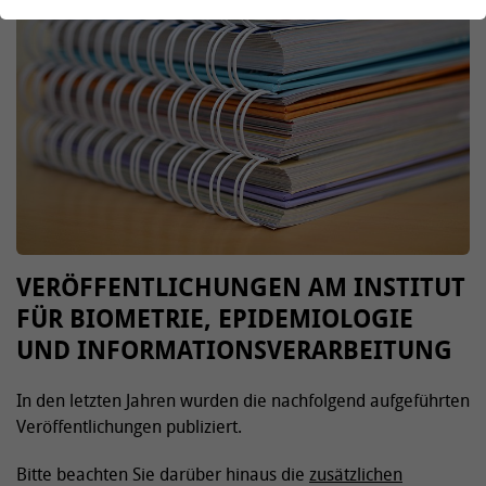
VERÖFFENTLICHUNGEN AM INSTITUT
FÜR BIOMETRIE, EPIDEMIOLOGIE
UND INFORMATIONSVERARBEITUNG
In den letzten Jahren wurden die nachfolgend aufgeführten
Veröffentlichungen publiziert.
Bitte beachten Sie darüber hinaus die
zusätzlichen