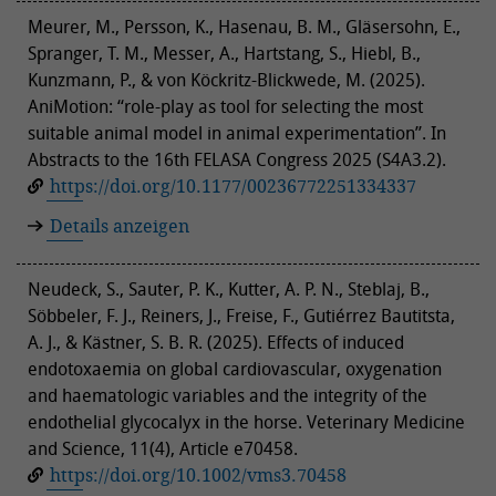
Meurer, M., Persson, K., Hasenau, B. M., Gläsersohn, E.,
Spranger, T. M., Messer, A., Hartstang, S., Hiebl, B.,
Kunzmann, P., & von Köckritz-Blickwede, M. (2025).
AniMotion: ‘‘role-play as tool for selecting the most
suitable animal model in animal experimentation’’. In
Abstracts to the 16th FELASA Congress 2025 (S4A3.2).
https://doi.org/10.1177/00236772251334337
Details anzeigen
Neudeck, S., Sauter, P. K., Kutter, A. P. N., Steblaj, B.,
Söbbeler, F. J., Reiners, J., Freise, F., Gutiérrez Bautitsta,
A. J., & Kästner, S. B. R. (2025). Effects of induced
endotoxaemia on global cardiovascular, oxygenation
and haematologic variables and the integrity of the
endothelial glycocalyx in the horse. Veterinary Medicine
and Science, 11(4), Article e70458.
https://doi.org/10.1002/vms3.70458