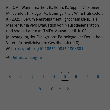
Reiß, A., Wannemacher, R., Rohn, K., Sippel, V., Steiner,
M., Lühder, F., Flügel, A., Baumgärtner, W., & Hülskötter,
K. (2025). Serum Neurofilament light chain (sNfL) als
Marker für in vivo Evaluation von Neurodegeneration
und Axonschaden im TMEV-Mausmodell. In 68.
Jahrestagung der Fachgruppe Pathologie der Deutschen
Veterinärmedizinischen Gesellschaft (P48).
https://doi.org/10.1055/s-0045-1808604
Details anzeigen
ige
1
2
3
4
5
6
7
8
…
9
10
nächste