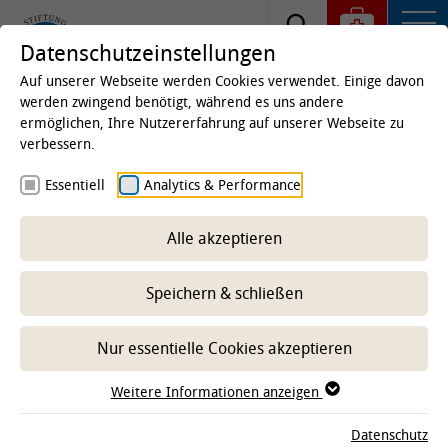
Datenschutzeinstellungen
Auf unserer Webseite werden Cookies verwendet. Einige davon
werden zwingend benötigt, während es uns andere
ermöglichen, Ihre Nutzererfahrung auf unserer Webseite zu
Startseite
Kliniken & Institute
Institute
Institut
verbessern.
für Biometrie, Epidemiologie und
Essentiell
Analytics & Performance
Informationsverarbeitung
Publikationen
Veröffentlichungen
Alle akzeptieren
Speichern & schließen
-- Unterbereich wählen --
Nur essentielle Cookies akzeptieren
Weitere Informationen anzeigen
Datenschutz