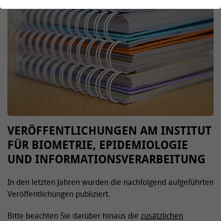
VERÖFFENTLICHUNGEN AM INSTITUT
FÜR BIOMETRIE, EPIDEMIOLOGIE
UND INFORMATIONSVERARBEITUNG
In den letzten Jahren wurden die nachfolgend aufgeführten
Veröffentlichungen publiziert.
Bitte beachten Sie darüber hinaus die
zusätzlichen