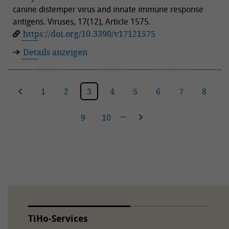
canine distemper virus and innate immune response
antigens. Viruses, 17(12), Article 1575.
https://doi.org/10.3390/v17121575
Details anzeigen
ige
1
2
3
4
5
6
7
8
…
9
10
nächste
TiHo-Services