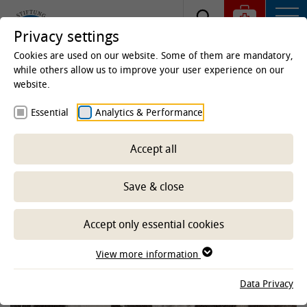
Privacy settings
Cookies are used on our website. Some of them are mandatory,
while others allow us to improve your user experience on our
website.
Vor 50 Jahren habilitierten sich
Essential
Analytics & Performance
erstmals zwei Frauen an der
TiHo
Accept all
Jubiläum für zwei Pionierinnen: Die Tierärztin
Save & close
Ursula Weigt und die Diplom-Biologin Helga
Kirchhoff erhielten im Jahr 1974 an der TiHo
Accept only essential cookies
ihre Habilitationsurkunden.
View more information
Data Privacy